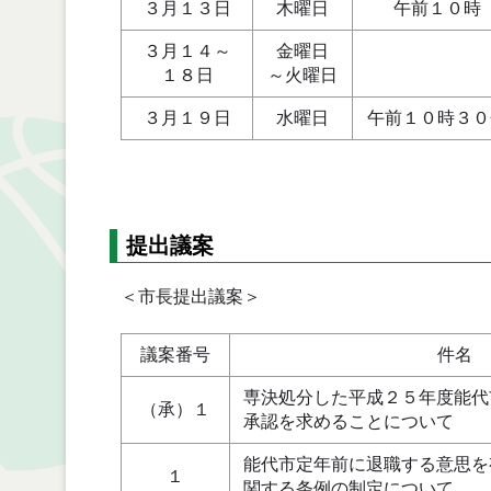
３月１３日
木曜日
午前１０時
３月１４～
金曜日
１８日
～火曜日
３月１９日
水曜日
午前１０時３０
提出議案
＜市長提出議案＞
議案番号
件名
専決処分した平成２５年度能代
（承）１
承認を求めることについて
能代市定年前に退職する意思を
１
関する条例の制定について