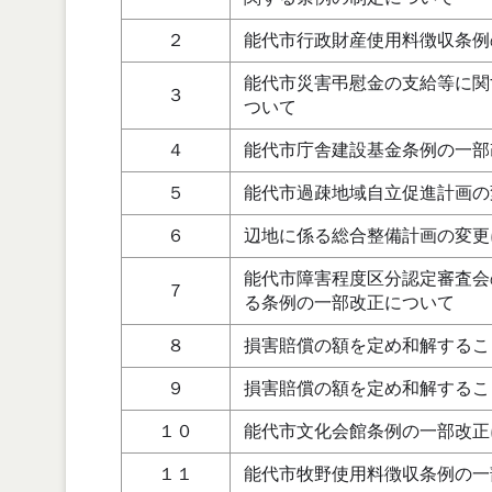
２
能代市行政財産使用料徴収条例
能代市災害弔慰金の支給等に関
３
ついて
４
能代市庁舎建設基金条例の一部
５
能代市過疎地域自立促進計画
６
辺地に係る総合整備計画の変更
能代市障害程度区分認定審査会
７
る条例の一部改正について
８
損害賠償の額を定め和解するこ
９
損害賠償の額を定め和解するこ
１０
能代市文化会館条例の一部改正
１１
能代市牧野使用料徴収条例の一