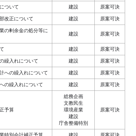
について
建設
原案可決
部改正について
建設
原案可決
業の剰余金の処分等に
建設
原案可決
て
建設
原案可決
の繰入れについて
建設
原案可決
計への繰入れについて
建設
原案可決
への繰入れについて
建設
原案可決
総務企画
文教民生
正予算
環境産業
原案可決
建設
庁舎整備特別
業特別会計補正予算
建設
原案可決