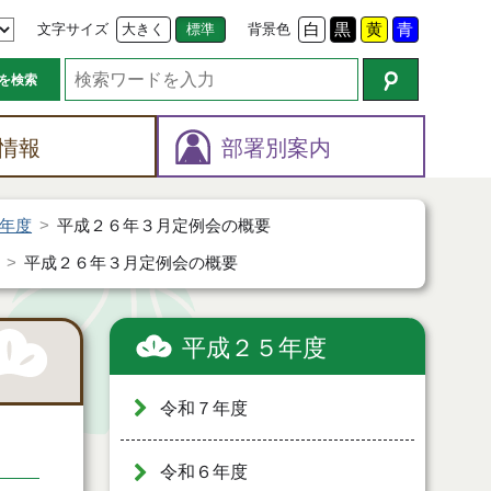
文字サイズ
大きく
標準
背景色
白
黒
黄
青
を検索
情報
部署別案内
年度
平成２６年３月定例会の概要
平成２６年３月定例会の概要
平成２５年度
令和７年度
令和６年度