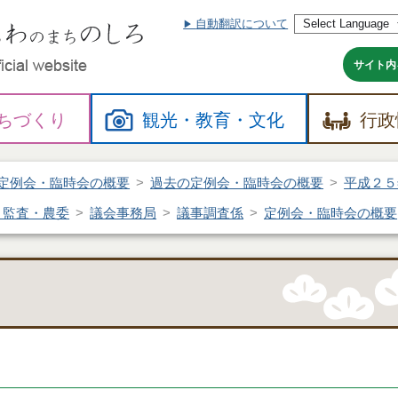
自動翻訳について
本
文
へ
サイト内
ちづくり
観光・
教育・
文化
行政
定例会・臨時会の概要
過去の定例会・臨時会の概要
平成２５
・監査・農委
議会事務局
議事調査係
定例会・臨時会の概要