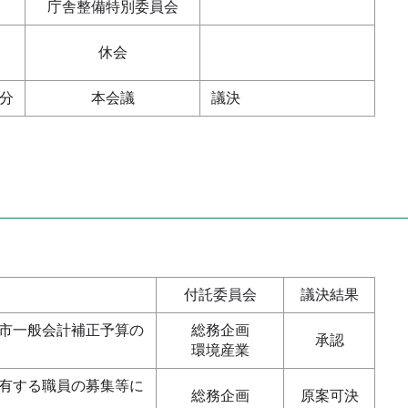
庁舎整備特別委員会
休会
分
本会議
議決
付託委員会
議決結果
市一般会計補正予算の
総務企画
承認
環境産業
有する職員の募集等に
総務企画
原案可決