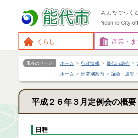
くらし
産業・
ま
ホーム
行政情報
能代市議会
現在のページ
ホーム
部署別案内
議会・選管
平成２６年３月定例会の概要
日程