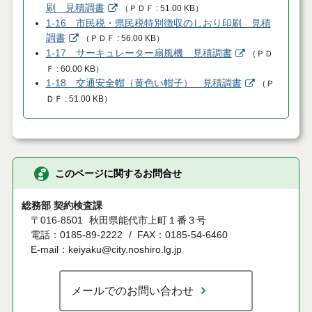
刷 見積調書
（
ＰＤＦ
51.00 KB
）
1-16 市民税・県民税特別徴収のしおり印刷 見積
調書
（
ＰＤＦ
56.00 KB
）
1-17 サーキュレーター扇風機 見積調書
（
ＰＤ
Ｆ
60.00 KB
）
1-18 交通安全帽（黄色い帽子） 見積調書
（
Ｐ
ＤＦ
51.00 KB
）
このページに関するお問合せ
総務部 契約検査課
〒016-8501
秋田県能代市上町１番３号
電話：0185-89-2222
FAX：0185-54-6460
E-mail：keiyaku@city.noshiro.lg.jp
メールでのお問い合わせ