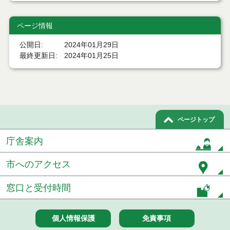
令和６年３月分
ページ情報
令和６年２月分
公開日
2024年01月29日
令和６年１月分
最終更新日
2024年01月25日
令和６年２月１日執行 物品（公開調達）見積徴取
結果
令和６年１月２５日執行 物品（公開調達）見積徴
取結果
ページトップ
令和６年１月１８日執行 物品（公開調達）見積徴
取結果
庁舎案内
令和６年１月１２日執行 物品（公開調達）見積徴
市へのアクセス
取結果
窓口と受付時間
令和５年１２月分
令和５年１１月分
個人情報保護
免責事項