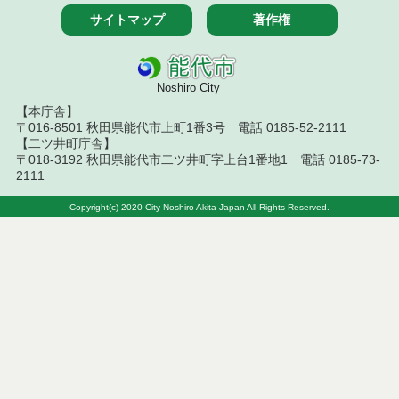
令和５年１０月分
サイトマップ
著作権
令和５年９月分
令和５年８月分
Noshiro City
【本庁舎】
令和５年７月分
〒016-8501 秋田県能代市上町1番3号 電話 0185-52-2111
【二ツ井町庁舎】
令和５年６月分
〒018-3192 秋田県能代市二ツ井町字上台1番地1 電話 0185-73-
2111
令和５年５月分
Copyright(c) 2020 City Noshiro Akita Japan All Rights Reserved.
令和５年４月分
令和５年３月分
令和５年２月分
令和５年１月分
令和４年１２月分