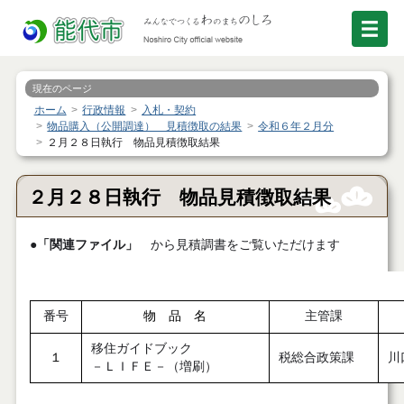
現在のページ
ホーム
行政情報
入札・契約
物品購入（公開調達） 見積徴取の結果
令和６年２月分
２月２８日執行 物品見積徴取結果
２月２８日執行 物品見積徴取結果
●
「関連ファイル」
から見積調書をご覧いただけます
番号
物 品 名
主管課
移住ガイドブック
１
税総合政策課
川
－ＬＩＦＥ－（増刷）