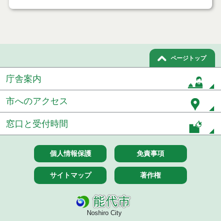
令和６年３月分
令和６年２月分
ページトップ
２月２８日執行 物品見積徴取結果
庁舎案内
令和６年２月２２日執行 物品（公開調達）見積徴
取結果
市へのアクセス
令和６年１月分
窓口と受付時間
令和５年１２月分
令和５年１１月分
個人情報保護
免責事項
令和５年１０月分
サイトマップ
著作権
令和５年９月分
令和５年８月分
Noshiro City