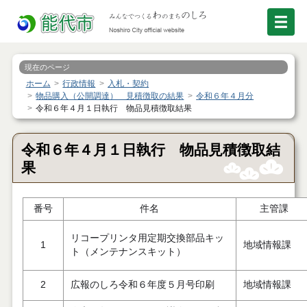
現在のページ
ホーム
行政情報
入札・契約
物品購入（公開調達） 見積徴取の結果
令和６年４月分
令和６年４月１日執行 物品見積徴取結果
令和６年４月１日執行 物品見積徴取結
果
番号
件名
主管課
リコープリンタ用定期交換部品キッ
1
地域情報課
ト（メンテナンスキット）
2
広報のしろ令和６年度５月号印刷
地域情報課