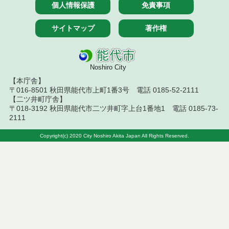
個人情報保護
免責事項
令和６年４月９日執行 物品見積徴取結果
サイトマップ
著作権
令和６年４月４日執行 物品（公開調達）見積徴取
結果
Noshiro City
令和６年３月分
【本庁舎】
令和６年２月分
〒016-8501 秋田県能代市上町1番3号 電話 0185-52-2111
【二ツ井町庁舎】
〒018-3192 秋田県能代市二ツ井町字上台1番地1 電話 0185-73-
令和６年１月分
2111
令和５年１２月分
Copyright(c) 2020 City Noshiro Akita Japan All Rights Reserved.
令和５年１１月分
令和５年１０月分
令和５年９月分
令和５年８月分