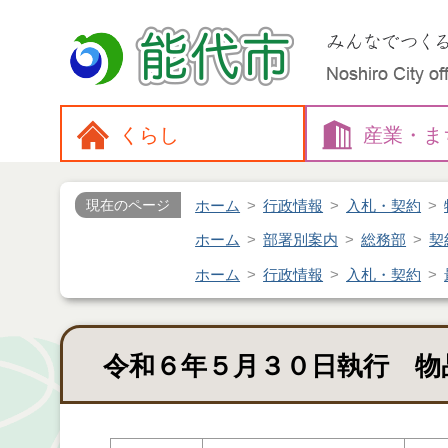
くらし
産業・
ま
ホーム
行政情報
入札・契約
現在のページ
ホーム
部署別案内
総務部
契
ホーム
行政情報
入札・契約
令和６年５月３０日執行 物