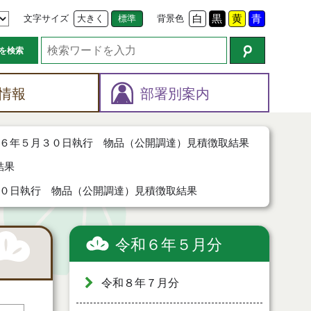
文字サイズ
大きく
標準
背景色
白
黒
黄
青
を検索
情報
部署別案内
６年５月３０日執行 物品（公開調達）見積徴取結果
結果
０日執行 物品（公開調達）見積徴取結果
令和６年５月分
令和８年７月分