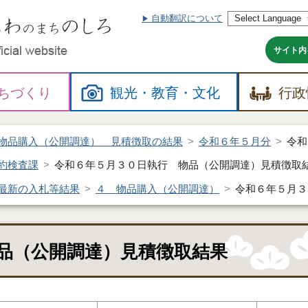
自動翻訳について
本
文
へ
サイト内
ちづくり
観光・
教育・
文化
行政
物品購入（公開調達） 見積徴取の結果
令和６年５月分
令和
約検査課
令和６年５月３０日執行 物品（公開調達）見積徴取
最新の入札等結果
４ 物品購入（公開調達）
令和６年５月３
品（公開調達）見積徴取結果