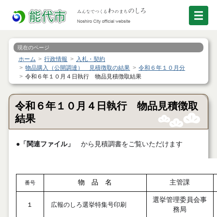
現在のページ
ホーム
行政情報
入札・契約
物品購入（公開調達） 見積徴取の結果
令和６年１０月分
令和６年１０月４日執行 物品見積徴取結果
令和６年１０月４日執行 物品見積徴取
結果
●
「関連ファイル」
から見積調書をご覧いただけます
物 品 名
主管課
番号
選挙管理委員会事
１
広報のしろ選挙特集号印刷
務局