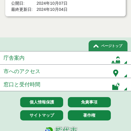
公開日
2024年10月07日
令和６年１０月３日執行 物品（公開調達）見積徴
最終更新日
2024年10月04日
取結果
令和６年１０月２日執行 物品見積徴取結果
令和６年９月分
ページトップ
令和６年８月分
庁舎案内
令和６年７月分
市へのアクセス
令和６年６月分
窓口と受付時間
令和６年５月分
令和６年４月分
個人情報保護
免責事項
令和６年３月分
サイトマップ
著作権
令和６年２月分