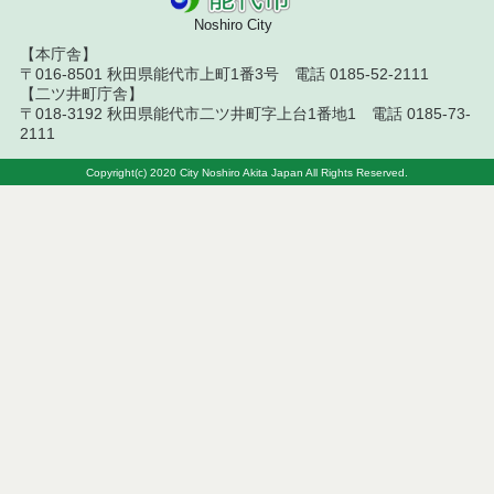
令和６年１月分
Noshiro City
【本庁舎】
令和５年１２月分
〒016-8501 秋田県能代市上町1番3号 電話 0185-52-2111
【二ツ井町庁舎】
令和５年１１月分
〒018-3192 秋田県能代市二ツ井町字上台1番地1 電話 0185-73-
2111
令和５年１０月分
Copyright(c) 2020 City Noshiro Akita Japan All Rights Reserved.
令和５年９月分
令和５年８月分
令和５年７月分
令和５年６月分
令和５年５月分
令和５年４月分
令和５年３月分