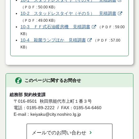
10-1 スタッドレスタイヤ（その４） 見積調書
（
ＰＤＦ
50.00 KB
）
10-2 スタッドレスタイヤ（その５） 見積調書
（
ＰＤＦ
49.00 KB
）
10-3 ＦＦ式石油暖房機 見積調書
（
ＰＤＦ
59.00
KB
）
10-4 殺菌ランプほか 見積調書
（
ＰＤＦ
57.00
KB
）
このページに関するお問合せ
総務部 契約検査課
〒016-8501
秋田県能代市上町１番３号
電話：0185-89-2222
FAX：0185-54-6460
E-mail：keiyaku@city.noshiro.lg.jp
メールでのお問い合わせ