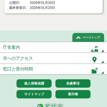
公開日
2026年01月20日
最終更新日
2026年01月20日
令和６年１１月分
令和６年１０月分
令和６年９月分
ページトップ
令和６年８月分
庁舎案内
令和６年７月分
市へのアクセス
令和６年６月分
窓口と受付時間
令和６年５月分
令和６年４月分
個人情報保護
免責事項
令和６年３月分
サイトマップ
著作権
令和６年２月分