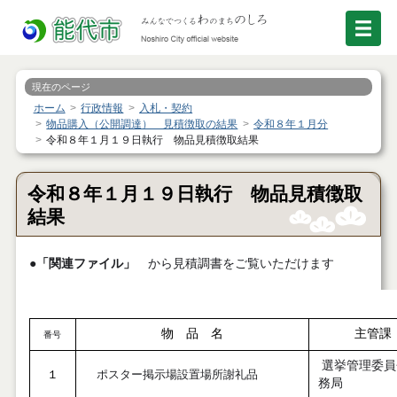
現在のページ
ホーム
行政情報
入札・契約
物品購入（公開調達） 見積徴取の結果
令和８年１月分
令和８年１月１９日執行 物品見積徴取結果
令和８年１月１９日執行 物品見積徴取
結果
●
「関連ファイル」
から見積調書をご覧いただけます
物 品 名
主管課
番号
選挙管理委員
１
ポスター掲示場設置場所謝礼品
務局