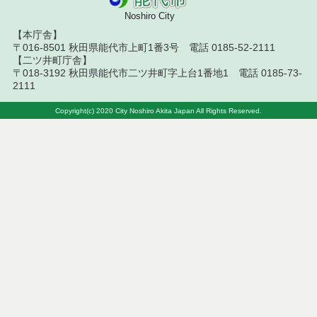
令和６年１月分
Noshiro City
【本庁舎】
令和５年１２月分
〒016-8501 秋田県能代市上町1番3号 電話 0185-52-2111
【二ツ井町庁舎】
令和５年１１月分
〒018-3192 秋田県能代市二ツ井町字上台1番地1 電話 0185-73-
2111
令和５年１０月分
Copyright(c) 2020 City Noshiro Akita Japan All Rights Reserved.
令和５年９月分
令和５年８月分
令和５年７月分
令和５年６月分
令和５年５月分
令和５年４月分
令和５年３月分