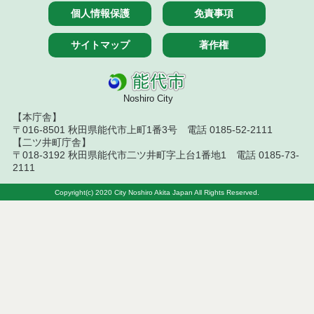
個人情報保護
免責事項
令和５年１２月分
令和５年１１月分
サイトマップ
著作権
令和５年１０月分
Noshiro City
令和５年９月分
【本庁舎】
〒016-8501 秋田県能代市上町1番3号 電話 0185-52-2111
令和５年８月分
【二ツ井町庁舎】
〒018-3192 秋田県能代市二ツ井町字上台1番地1 電話 0185-73-
令和５年７月分
2111
令和５年６月分
Copyright(c) 2020 City Noshiro Akita Japan All Rights Reserved.
令和５年５月分
令和５年４月分
令和５年３月分
令和５年２月分