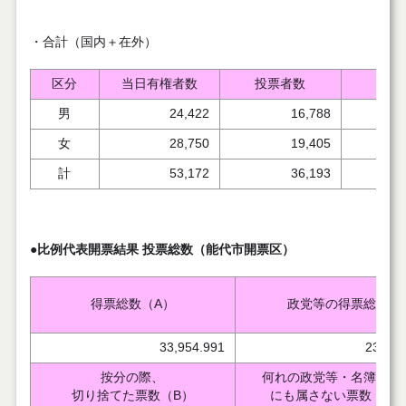
・合計（国内＋在外）
区分
当日有権者数
投票者数
棄権
男
24,422
16,788
女
28,750
19,405
計
53,172
36,193
●比例代表開票結果 投票総数（能代市開票区）
得票総数（A）
政党等の得票総数
33,954.991
23,717
按分の際、
何れの政党等・名簿登載
切り捨てた票数（B）
にも属さない票数（C）