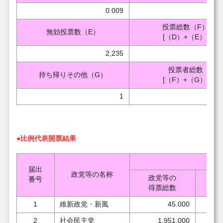
0.009
投票総数（F）
無効投票数（E）
[（D）+（E）]
2,235
36
投票者総数
持ち帰りその他（G）
[（F）+（G）]
1
36
●比例代表開票結果
能代
届出
政党等の名称
政党等の
名簿
番号
得票総数
得
1
維新政党・新風
45.000
2
社会民主党
1,951.000