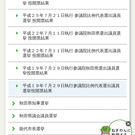
挙 投開票結果
平成２５年７月２１日執行 参議院比例代表選出議員
選挙 投開票結果
平成２２年７月１１日執行 参議院秋田県選出議員選
挙 投開票結果
平成２２年７月１１日執行 参議院比例代表選出議員
選挙 投開票結果
平成１９年７月２９日執行参議院秋田県選出議員選
挙投開票結果
平成１９年７月２９日執行参議院比例代表選出議員
選挙投開票結果
秋田県知事選挙
秋田県議会議員選挙
能代市長選挙