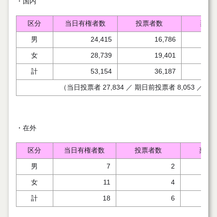
・国内
区分
当日有権者数
投票者数
棄権
男
24,415
16,786
女
28,739
19,401
計
53,154
36,187
（当日投票者 27,834 ／ 期日前投票者 8,053 ／ 
・在外
区分
当日有権者数
投票者数
棄権
男
7
2
女
11
4
計
18
6