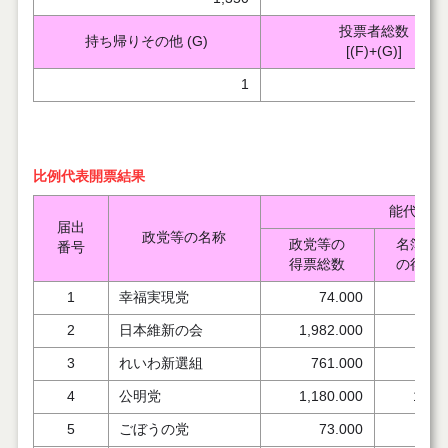
投票者総数
持ち帰りその他 (G)
[(F)+(G)]
1
2
比例代表開票結果
能代市開
届出
政党等の名称
政党等の
名簿登
番号
得票総数
の得票
1
幸福実現党
74.000
2
日本維新の会
1,982.000
542
3
れいわ新選組
761.000
9
4
公明党
1,180.000
1,25
5
ごぼうの党
73.000