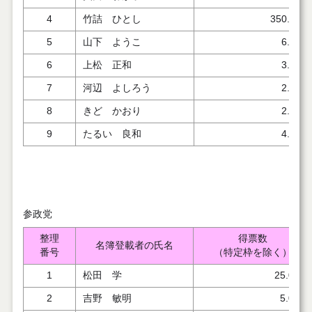
4
竹詰 ひとし
350.991
5
山下 ようこ
6.000
6
上松 正和
3.000
7
河辺 よしろう
2.000
8
きど かおり
2.000
9
たるい 良和
4.000
参政党
整理
得票数
名簿登載者の氏名
番号
（特定枠を除く）
1
松田 学
25.000
2
吉野 敏明
5.000