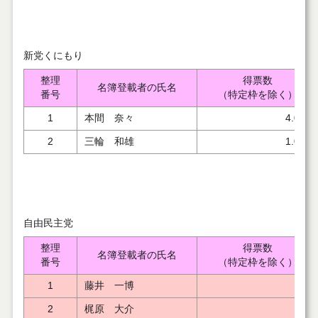
新党くにもり
整理
得票数
名簿登載者の氏名
番号
（特定枠を除く）
1
本間 奈々
4.000
2
三輪 和雄
1.000
自由民主党
整理
得票数
名簿登載者の氏名
番号
（特定枠を除く）
1
藤井 一博
2
梶原 大介