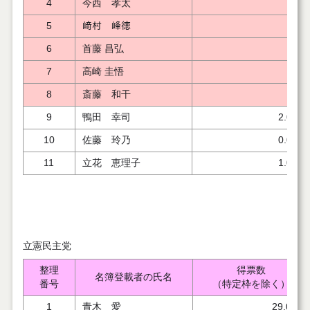
4
今西 孝太
5
﨑村 峰徳
6
首藤 昌弘
7
高崎 圭悟
8
斎藤 和干
9
鴨田 幸司
2.000
10
佐藤 玲乃
0.000
11
立花 恵理子
1.000
立憲民主党
整理
得票数
名簿登載者の氏名
番号
（特定枠を除く）
1
青木 愛
29.000