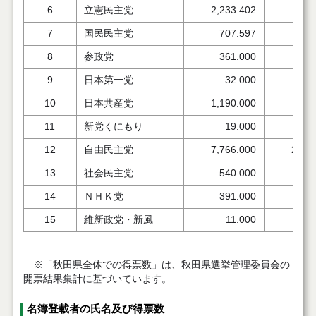
6
立憲民主党
2,233.402
694
7
国民民主党
707.597
520
8
参政党
361.000
11
9
日本第一党
32.000
1
10
日本共産党
1,190.000
11
11
新党くにもり
19.000
12
自由民主党
7,766.000
2,50
13
社会民主党
540.000
7
14
ＮＨＫ党
391.000
109
15
維新政党・新風
11.000
※「秋田県全体での得票数」は、秋田県選挙管理委員会の
開票結果集計に基づいています。
名簿登載者の氏名及び得票数