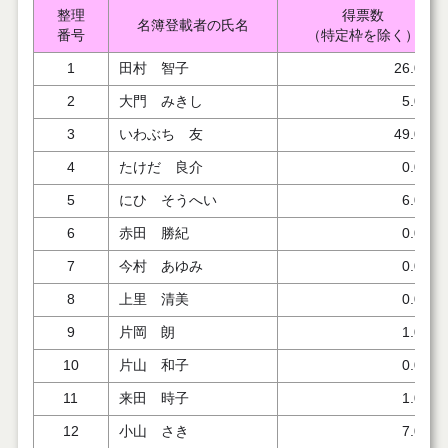
整理
得票数
名簿登載者の氏名
番号
（特定枠を除く）
1
田村 智子
26.000
2
大門 みきし
5.000
3
いわぶち 友
49.000
4
たけだ 良介
0.000
5
にひ そうへい
6.000
6
赤田 勝紀
0.000
7
今村 あゆみ
0.000
8
上里 清美
0.000
9
片岡 朗
1.000
10
片山 和子
0.000
11
来田 時子
1.000
12
小山 さき
7.000