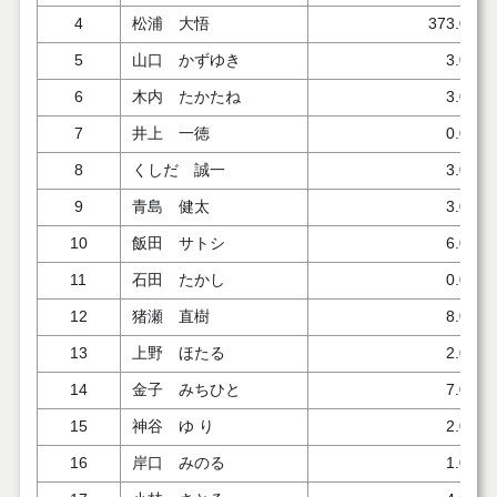
4
松浦 大悟
373.000
5
山口 かずゆき
3.000
6
木内 たかたね
3.000
7
井上 一徳
0.000
8
くしだ 誠一
3.000
9
青島 健太
3.000
10
飯田 サトシ
6.000
11
石田 たかし
0.000
12
猪瀬 直樹
8.000
13
上野 ほたる
2.000
14
金子 みちひと
7.000
15
神谷 ゆ り
2.000
16
岸口 みのる
1.000