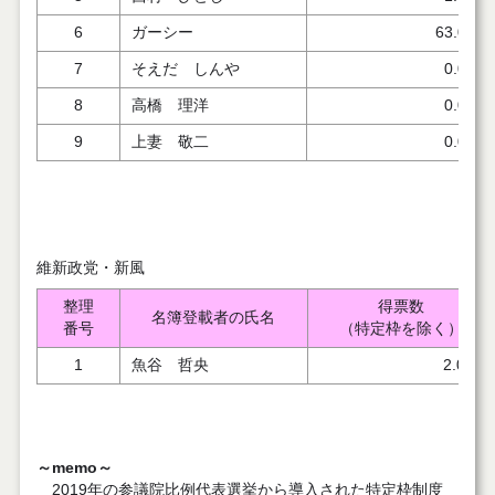
6
ガーシー
63.000
7
そえだ しんや
0.000
8
高橋 理洋
0.000
9
上妻 敬二
0.000
維新政党・新風
整理
得票数
名簿登載者の氏名
番号
（特定枠を除く）
1
魚谷 哲央
2.000
～memo～
2019年の参議院比例代表選挙から導入された特定枠制度