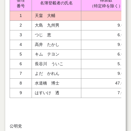
整理
得票数
名簿登載者の氏名
番号
（特定枠を除く）
1
天畠 大輔
2
大島 九州男
9.000
3
つじ 恵
6.000
4
高井 たかし
9.000
5
キム テヨン
6.000
6
長谷川 ういこ
5.241
7
よだ かれん
9.000
8
水道橋 博士
47.000
9
はすいけ 透
7.000
公明党