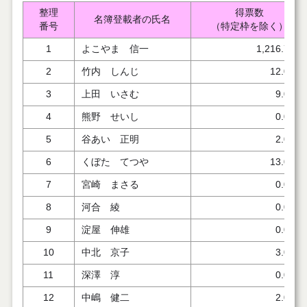
整理
得票数
名簿登載者の氏名
番号
（特定枠を除く）
1
よこやま 信一
1,216.759
2
竹内 しんじ
12.000
3
上田 いさむ
9.000
4
熊野 せいし
0.000
5
谷あい 正明
2.000
6
くぼた てつや
13.000
7
宮崎 まさる
0.000
8
河合 綾
0.000
9
淀屋 伸雄
0.000
10
中北 京子
3.000
11
深澤 淳
0.000
12
中嶋 健二
2.000