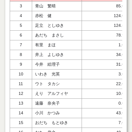
3
青山 繁晴
85.000
4
赤松 健
124.000
5
足立 としゆき
124.806
6
あだち まさし
78.944
7
有里 まほ
1.000
8
井上 よしゆき
34.000
9
今井 絵理子
31.000
10
いわき 光英
3.000
11
ウト タカシ
22.000
12
えり アルフィヤ
10.000
13
遠藤 奈央子
0.000
14
小川 かつみ
43.000
15
おだち もとゆき
7.000