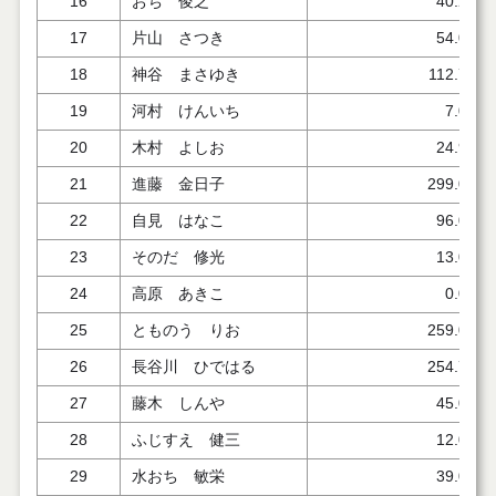
16
おち 俊之
40.248
17
片山 さつき
54.000
18
神谷 まさゆき
112.751
19
河村 けんいち
7.000
20
木村 よしお
24.923
21
進藤 金日子
299.000
22
自見 はなこ
96.000
23
そのだ 修光
13.000
24
高原 あきこ
0.000
25
とものう りお
259.000
26
長谷川 ひではる
254.758
27
藤木 しんや
45.000
28
ふじすえ 健三
12.000
29
水おち 敏栄
39.000