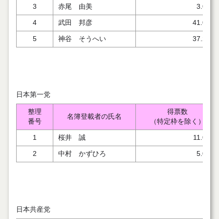
3
赤尾 由美
3.000
4
武田 邦彦
41.000
5
神谷 そうへい
37.248
日本第一党
整理
得票数
名簿登載者の氏名
番号
（特定枠を除く）
1
桜井 誠
11.000
2
中村 かずひろ
5.000
日本共産党