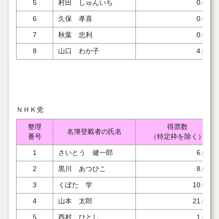
5
村田 しゅんいち
0.000
6
久保 孝喜
0.000
7
秋葉 忠利
0.000
8
山口 わか子
4.000
ＮＨＫ党
整理
得票数
名簿登載者の氏名
番号
（特定枠を除く）
1
さいとう 健一郎
6.000
2
黒川 あつひこ
8.000
3
くぼた 学
10.000
4
山本 太郎
21.000
5
西村 ひとし
1.002