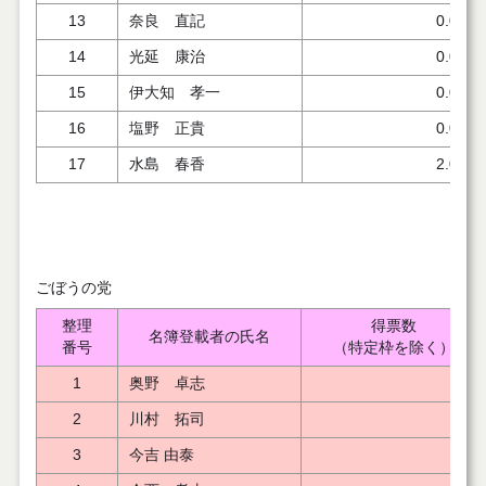
13
奈良 直記
0.000
14
光延 康治
0.000
15
伊大知 孝一
0.000
16
塩野 正貴
0.000
17
水島 春香
2.000
ごぼうの党
整理
得票数
名簿登載者の氏名
番号
（特定枠を除く）
1
奥野 卓志
2
川村 拓司
3
今吉 由泰