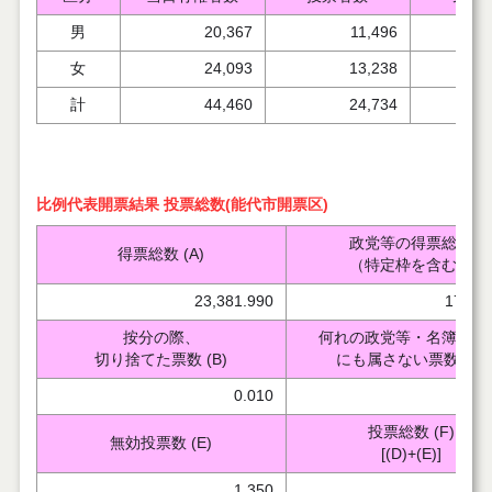
男
20,367
11,496
女
24,093
13,238
計
44,460
24,734
比例代表開票結果 投票総数(能代市開票区)
政党等の得票総数
得票総数 (A)
（特定枠を含む）
23,381.990
17,32
按分の際、
何れの政党等・名簿登載
切り捨てた票数 (B)
にも属さない票数 (C)
0.010
投票総数 (F)
無効投票数 (E)
[(D)+(E)]
1,350
2