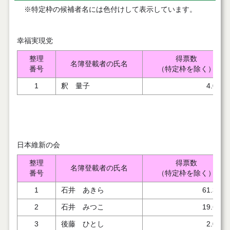
※特定枠の候補者名には色付けして表示しています。
幸福実現党
整理
得票数
名簿登載者の氏名
番号
（特定枠を除く）
1
釈 量子
4.000
日本維新の会
整理
得票数
名簿登載者の氏名
番号
（特定枠を除く）
1
石井 あきら
61.328
2
石井 みつこ
19.671
3
後藤 ひとし
2.005