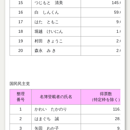
15
つじもと 清美
145.000
16
白 しんくん
59.000
17
はた ともこ
9.000
18
堀越 けいにん
1.000
19
村田 きょうこ
2.000
20
森永 み き
2.000
国民民主党
整理
得票数
名簿登載者の氏名
番号
（特定枠を除く）
1
かわい たかのり
116.000
2
はまぐち 誠
28.000
3
矢田 わか子
9.000