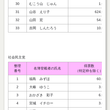
30
むこう山 じゅん
1.000
31
山谷 えり子
624.000
32
山田 宏
54.000
33
吉岡 しんたろう
10.000
社会民主党
整理
得票数
名簿登載者の氏名
番号
（特定枠を除く）
1
福島 みずほ
60.000
2
大椿 ゆうこ
3.000
3
おかざき 彩子
6.000
4
宮城 イチロー
3.000