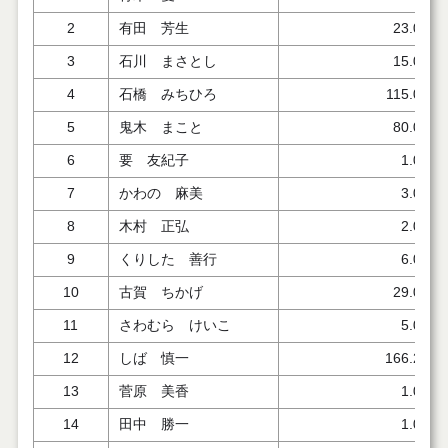
2
有田 芳生
23.000
3
石川 まさとし
15.000
4
石橋 みちひろ
115.000
5
鬼木 まこと
80.000
6
要 友紀子
1.000
7
かわの 麻美
3.000
8
木村 正弘
2.076
9
くりした 善行
6.000
10
古賀 ちかげ
29.000
11
さわむら けいこ
5.000
12
しば 慎一
166.240
13
菅原 美香
1.000
14
田中 勝一
1.000