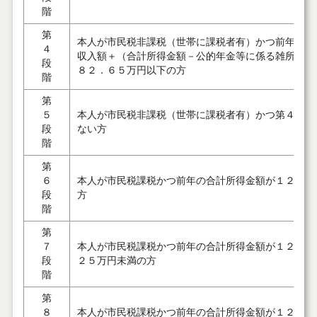
階
第
本人が市民税非課税（世帯に課税者有）かつ前年の公
４
収入額＋（合計所得金額－公的年金等に係る雑所得の
段
８２．６５万円以下の方
階
第
５
本人が市民税非課税（世帯に課税者有）かつ第４段階
段
ない方
階
第
６
本人が市民税課税かつ前年の合計所得金額が１２０万
段
方
階
第
７
本人が市民税課税かつ前年の合計所得金額が１２０万
段
２５万円未満の方
階
第
８
本人が市民税課税かつ前年の合計所得金額が１２５万