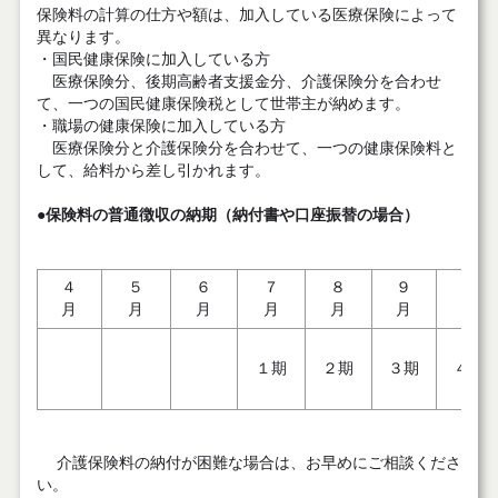
保険料の計算の仕方や額は、加入している医療保険によって
異なります。
・国民健康保険に加入している方
医療保険分、後期高齢者支援金分、介護保険分を合わせ
て、一つの国民健康保険税として世帯主が納めます。
・職場の健康保険に加入している方
医療保険分と介護保険分を合わせて、一つの健康保険料と
して、給料から差し引かれます。
●
保険料の普通徴収の納期（納付書や口座振替の場合）
４
５
６
７
８
９
10
月
月
月
月
月
月
月
１期
２期
３期
４期
介護保険料の納付が困難な場合は、お早めにご相談くださ
い。