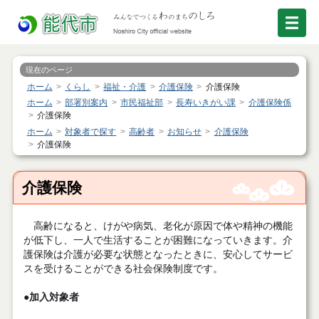
現在のページ
ホーム
くらし
福祉・介護
介護保険
介護保険
ホーム
部署別案内
市民福祉部
長寿いきがい課
介護保険係
介護保険
ホーム
対象者で探す
高齢者
お知らせ
介護保険
介護保険
介護保険
高齢になると、けがや病気、老化が原因で体や精神の機能
が低下し、一人で生活することが困難になっていきます。介
護保険は介護が必要な状態となったときに、安心してサービ
スを受けることができる社会保険制度です。
●
加入対象者