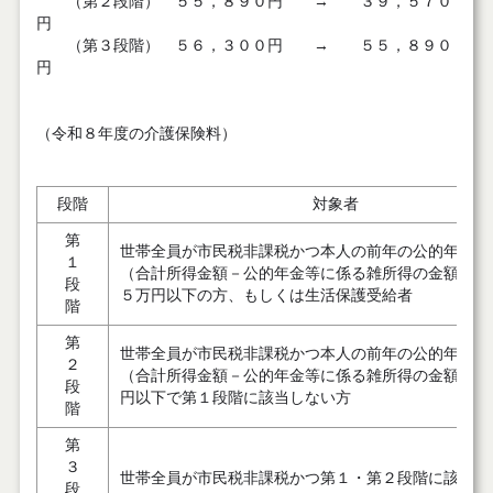
（第２段階） ５５，８９０円 → ３９，５７０
円
（第３段階） ５６，３００円 → ５５，８９０
円
（令和８年度の介護保険料）
段階
対象者
第
世帯全員が市民税非課税かつ本人の前年の公的年金等
１
（合計所得金額－公的年金等に係る雑所得の金額）が
段
５万円以下の方、もしくは生活保護受給者
階
第
世帯全員が市民税非課税かつ本人の前年の公的年金等
２
（合計所得金額－公的年金等に係る雑所得の金額）が
段
円以下で第１段階に該当しない方
階
第
３
世帯全員が市民税非課税かつ第１・第２段階に該当し
段