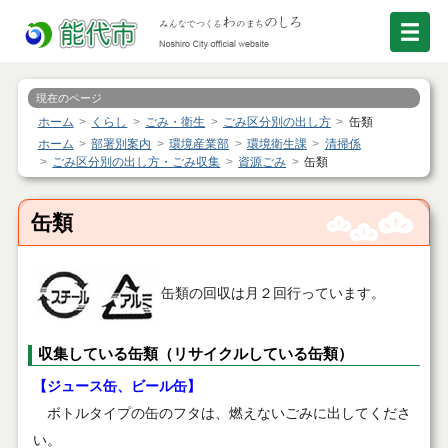
現在のページ
ホーム
くらし
ごみ・衛生
ごみ区分別の出し方
缶類
ホーム
部署別案内
環境産業部
環境衛生課
清掃係
ごみ区分別の出し方・ごみ収集
資源ごみ
缶類
缶類
缶類の回収は月２回行っています。
収集している缶類（リサイクルしている缶類）
【ジュース缶、ビール缶】
ボトルタイプの缶のフタは、燃えないごみに出してくださ
い。