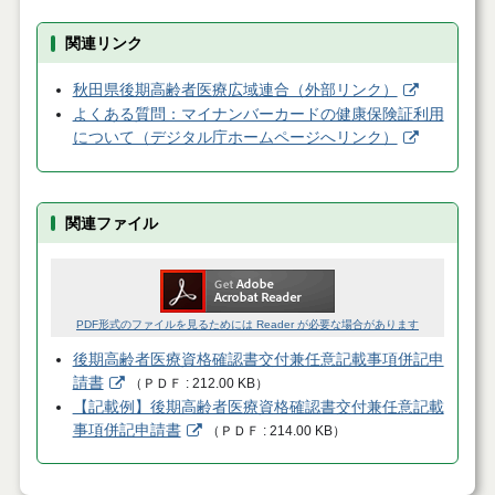
関連リンク
秋田県後期高齢者医療広域連合（外部リンク）
よくある質問：マイナンバーカードの健康保険証利用
について（デジタル庁ホームページへリンク）
関連ファイル
PDF形式のファイルを見るためには Reader が必要な場合があります
後期高齢者医療資格確認書交付兼任意記載事項併記申
請書
（
ＰＤＦ
212.00 KB
）
【記載例】後期高齢者医療資格確認書交付兼任意記載
事項併記申請書
（
ＰＤＦ
214.00 KB
）