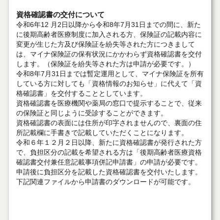
資格確認書の交付について
令和6年12 月2日以降から令和8年7月31日までの間に、新た
に後期高齢者医療制度に加入される方、保険証の記載内容に
変更が生じた方及び保険証を紛失等された方につきまして
は、マイナ保険証の保有状況にかかわらず資格確認書を交付
します。（保険証を紛失等された方は申請が必要です。）
令和8年7月31日までは暫定運用として、マイナ保険証を所有
している方に対しても「資格情報のお知らせ」に代えて「資
格確認書」を交付することとしています。
資格確認書を医療機関や薬局の窓口で提示することで、従来
の保険証と同じように受診することができます。
資格確認書の表面には住所が印字されませんので、裏面の住
所記載欄に手書きで記載していただくことになります。
令和６年１２月２日以降、新たに資格確認書が発行された方
で、負担区分の記載を希望される方は「後期高齢者医療資格
確認書交付兼任意記載事項併記申請書」の申請が必要です。
申請後に負担区分を記載した資格確認書を交付いたします。
下記関連ファイルから申請書のダウンロードが可能です。