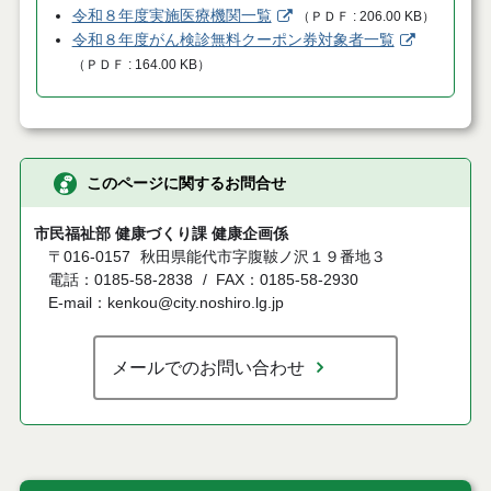
令和８年度実施医療機関一覧
（
ＰＤＦ
206.00 KB
）
令和８年度がん検診無料クーポン券対象者一覧
（
ＰＤＦ
164.00 KB
）
このページに関するお問合せ
市民福祉部 健康づくり課 健康企画係
〒016-0157
秋田県能代市字腹鞁ノ沢１９番地３
電話：0185-58-2838
FAX：0185-58-2930
E-mail：kenkou@city.noshiro.lg.jp
メールでのお問い合わせ