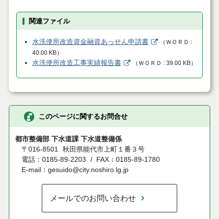
関連ファイル
水洗便所改造資金融資あっせん申請書
（
ＷＯＲＤ
40.00 KB
）
水洗便所改造工事実績報告書
（
ＷＯＲＤ
39.00 KB
）
このページに関するお問合せ
都市整備部 下水道課 下水道整備係
〒016-8501
秋田県能代市上町１番３号
電話：0185-89-2203
FAX：0185-89-1780
E-mail：gesuido@city.noshiro.lg.jp
メールでのお問い合わせ