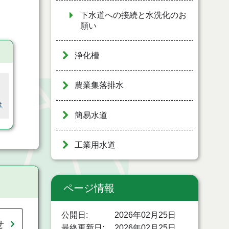
下水道への接続と水洗化のお
願い
浄化槽
農業集落排水
は
簡易水道
工業用水道
ページ情報
公開日
2026年02月25日
せ
最終更新日
2026年02月25日