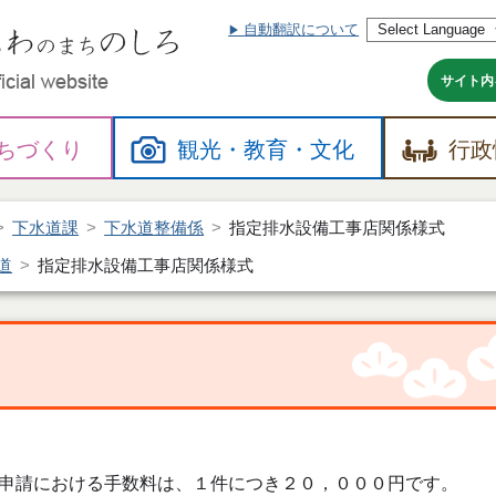
自動翻訳について
本
文
へ
サイト内
ちづくり
観光・
教育・
文化
行政
下水道課
下水道整備係
指定排水設備工事店関係様式
道
指定排水設備工事店関係様式
申請における手数料は、１件につき２０，０００円です。