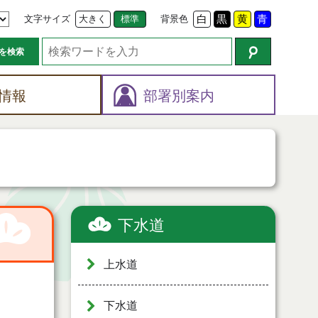
文字サイズ
大きく
標準
背景色
白
黒
黄
青
を検索
情報
部署別案内
下水道
上水道
下水道