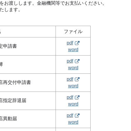
をお渡しします。金融機関等でお支払いください。
たします。
名
ファイル
pdf
定申請書
word
pdf
簿
word
pdf
店再交付申請書
word
pdf
店指定辞退届
word
pdf
店異動届
word