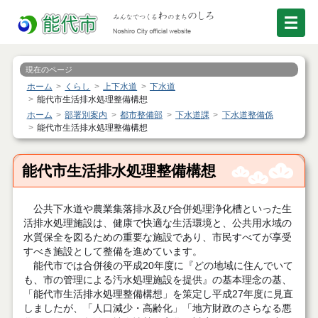
現在のページ
ホーム
くらし
上下水道
下水道
能代市生活排水処理整備構想
ホーム
部署別案内
都市整備部
下水道課
下水道整備係
能代市生活排水処理整備構想
能代市生活排水処理整備構想
公共下水道や農業集落排水及び合併処理浄化槽といった生
活排水処理施設は、健康で快適な生活環境と、公共用水域の
水質保全を図るための重要な施設であり、市民すべてが享受
すべき施設として整備を進めています。
能代市では合併後の平成
20
年度に『どの地域に住んでいて
も、市の管理による汚水処理施設を提供』の基本理念の基、
「能代市生活排水処理整備構想」を策定し平成27年度に見直
しましたが、「人口減少・高齢化」「地方財政のさらなる悪