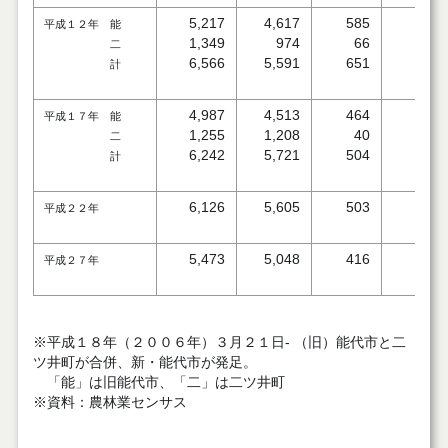
5,217
4,617
585
15
平成１２年 能
1,349
974
66
6
二
6,566
5,591
651
21
計
4,987
4,513
464
10
平成１７年 能
1,255
1,208
40
7
二
6,242
5,721
504
17
計
6,126
5,605
503
17
平成２２年
5,473
5,048
416
9
平成２７年
※平成１８年（２００６年）３月２１日- （旧）能代市と二
ツ井町が合併、新・能代市が発足。
「能」は旧能代市、「二」は二ツ井町
※資料：農林業センサス