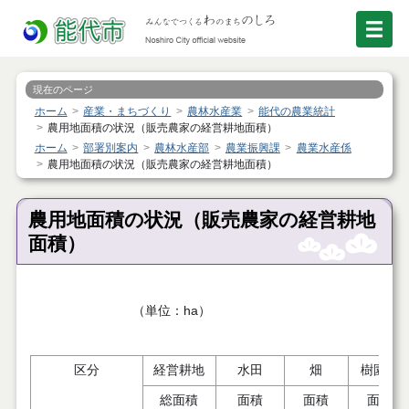
現在のページ
ホーム
産業・まちづくり
農林水産業
能代の農業統計
農用地面積の状況（販売農家の経営耕地面積）
ホーム
部署別案内
農林水産部
農業振興課
農業水産係
農用地面積の状況（販売農家の経営耕地面積）
農用地面積の状況（販売農家の経営耕地
面積）
（単位：ha）
区分
経営耕地
水田
畑
樹園地
総面積
面積
面積
面積