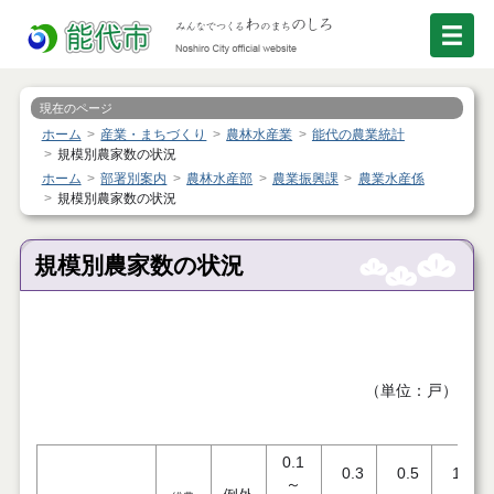
現在のページ
ホーム
産業・まちづくり
農林水産業
能代の農業統計
規模別農家数の状況
ホーム
部署別案内
農林水産部
農業振興課
農業水産係
規模別農家数の状況
規模別農家数の状況
（単位：戸）
0.1
0.3
0.5
1.0
～