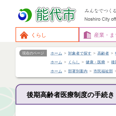
くらし
産業・
ま
ホーム
対象者で探す
高齢者
現在のページ
ホーム
くらし
健康・医療
後
ホーム
部署別案内
市民福祉部
後期高齢者医療制度の手続き