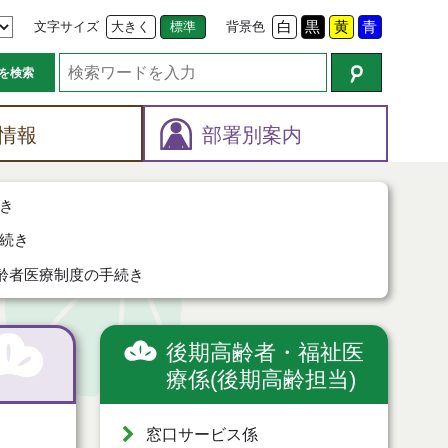
文字サイズ
大きく
標準
背景色
白
黒
黄
青
を検索
情報
部署別案内
き
続き
齢者医療制度の手続き
後期高齢者・福祉医
療係(後期高齢担当)
窓口サービス係