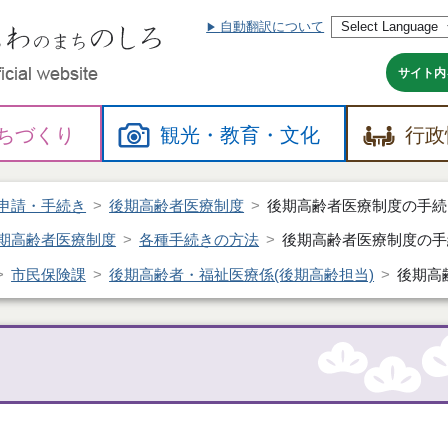
自動翻訳について
本
文
へ
サイト内
ちづくり
観光・
教育・
文化
行政
申請・手続き
後期高齢者医療制度
後期高齢者医療制度の手続
期高齢者医療制度
各種手続きの方法
後期高齢者医療制度の手
市民保険課
後期高齢者・福祉医療係(後期高齢担当)
後期高