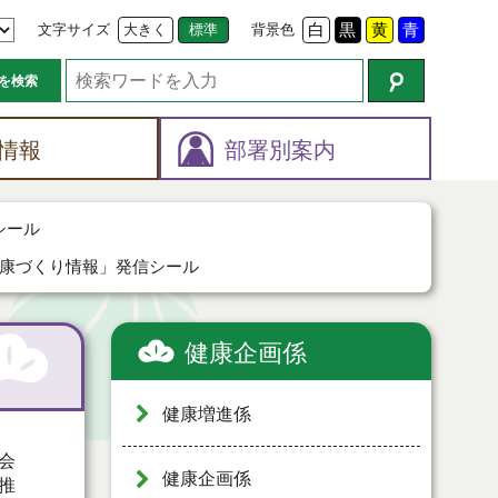
文字サイズ
大きく
標準
背景色
白
黒
黄
青
を検索
情報
部署別案内
シール
康づくり情報」発信シール
健康企画係
健康増進係
会
健康企画係
推