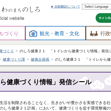
自動翻訳について
本
文
へ
サイト内
ちづくり
観光・
教育・
文化
行政
康づくり
のしろ健康２１ 「トイレから健康づくり情報」発信
健康づくり課
健康企画係
のしろ健康２１ 「トイレから健
ら健康づくり情報」発信シール
生活を制限されることなく、生きがいや豊かさを実感できる社
のしろ健康２１計画」において、健康づくりを促す環境整備の