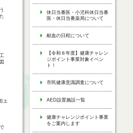
う
休日当番医・小児科休日当番
た
医・休日当番薬局について
献血の日程について
【令和８年度】健康チャレン
工
ジポイント事業対象イベン
図
ト！
市民健康意識調査について
AED設置施設一覧
田エ
健康チャレンジポイント事業
をご案内します
で