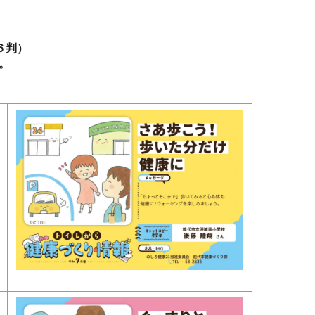
６判）
。