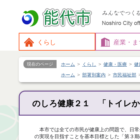
くらし
産業・
ま
ホーム
くらし
健康・医療
健
現在のページ
ホーム
部署別案内
市民福祉部
のしろ健康２１ 「トイレか
本市では全ての市民が健康上の問題で、日常
の実現を目指すことを基本目標とした「第３期