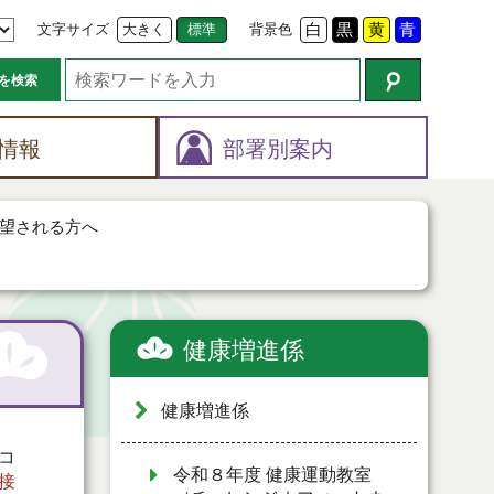
文字サイズ
大きく
標準
背景色
白
黒
黄
青
を検索
情報
部署別案内
望される方へ
健康増進係
健康増進係
コ
令和８年度 健康運動教室
接