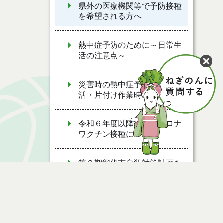
県外の医療機関等で予防接種
を希望される方へ
熱中症予防のために～日常生
活の注意点～
災害時の熱中症予防～避難生
活・片付け作業時の注意点～
令和６年度以降の新型コロナ
ワクチン接種について
第２期能代市自殺対策計画を
策定しました
たばこと健康について