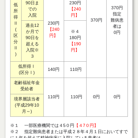
90日ま
230円
低
370円
での
【240
所
指定
入院
円】
得
370円
難病患
Ⅱ
230円
過去12
者は
(
【240
か月で
※４
0円
区
円】
90日を
180円
分
超える
【190
Ⅱ
入院※
円】
)
３
低所得Ⅰ
140円
110円
(区分Ⅰ)
老齢福祉年金
受給者
110円
110円
0円
0円
境界層該当者
(平成29年10
月～)
※１ 一部医療機関では４5０円
【４7０円】
※２ 指定難病患者または平成２８年４月１日においてすで
に１年を超えて精神病床に入院している患者は