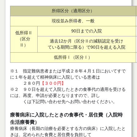
所得区分（適用区分）
現役並み所得者、一般
90日までの入院
低所得Ⅱ
（区分
過去12か月（区分Ⅱの減額認定を受け
Ⅱ）
ている期間に限る）で90日を超える入院
低所得Ⅰ（区分Ⅰ）
※１ 指定難病患者または平成２８年４月１日においてすで
に１年を超えて精神病床に入院している患者は
２８０円
【３００円】
※２ ９０日を超えて入院したときの食事代の適用を受ける
には、再度、申請が必要となりますので、詳し
くは下記問い合わせ先へお問い合わせください。
療養病床に入院したときの食事代・居住費（入院時
生活療養費）
療養病床（長期の治療を必要とする方の病床）に入院したと
きは、定められた食費と居住費を負担して