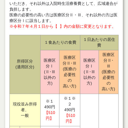
いただき、それ以外は入院時生活療養費として、広域連合が
負担します。
医療の必要性の高い方は医療区分Ⅱ・Ⅲ、それ以外の方は医
療区分Ⅰに該当します。
※令和７年４月１日から【 】内の金額に変更となります。
１日あたりの居住
１食あたりの食費
費
医療区
医療区
医療区
医療区
分Ⅱ･
所得区分
分Ⅱ･Ⅲ
分Ⅰ
分Ⅰ
Ⅲ
(適用区分)
(医療の
(Ⅱ･Ⅲ
(Ⅱ･Ⅲ
(医療の
必要性
以外の
以外の
必要性
の
方)
方)
の
高い方)
高い方)
※１※
※１
現役並み所得
２
490円
者、
490円
【510
一般
【510
円】
円】