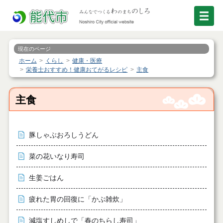
現在のページ
ホーム
くらし
健康・医療
栄養士おすすめ！健康おてがるレシピ
主食
主食
豚しゃぶおろしうどん
菜の花いなり寿司
生姜ごはん
疲れた胃の回復に「かぶ雑炊」
減塩すしめしで「春のちらし寿司」