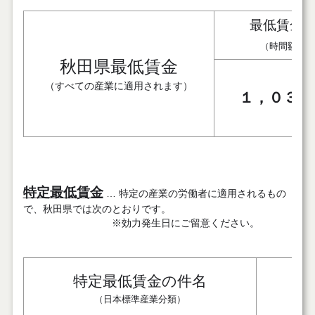
最低賃金
（時間額）
秋田県最低賃金
（すべての産業に適用されます）
１，０３１
特定最低賃金
… 特定の産業の労働者に適用されるもの
で、秋田県では次のとおりです。
※効力発生日にご留意ください。
特定最低賃金の件名
最
（日本標準産業分類）