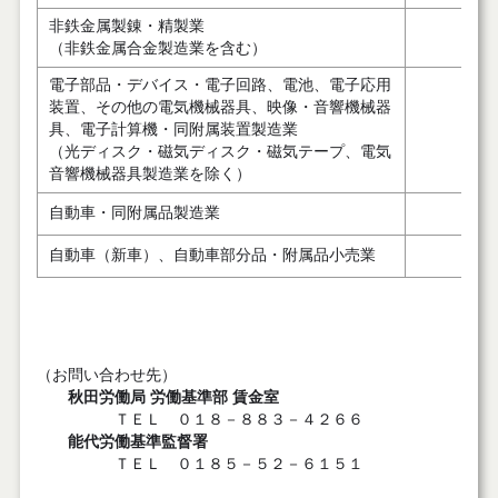
非鉄金属製錬・精製業
１
（非鉄金属合金製造業を含む）
電子部品・デバイス・電子回路、電池、電子応用
装置、その他の電気機械器具、映像・音響機械器
１
具、電子計算機・同附属装置製造業
（光ディスク・磁気ディスク・磁気テープ、電気
音響機械器具製造業を除く）
１
自動車・同附属品製造業
１
自動車（新車）、自動車部分品・附属品小売業
（お問い合わせ先）
秋田労働局 労働基準部 賃金室
ＴＥＬ ０１８－８８３－４２６６
能代労働基準監督署
ＴＥＬ ０１８５－５２－６１５１