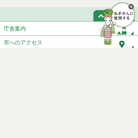
ページトップ
庁舎案内
市へのアクセス
窓口と受付時間
個人情報保護
免責事項
サイトマップ
著作権
Noshiro City
【本庁舎】
〒016-8501 秋田県能代市上町1番3号 電話 0185-52-2111
【二ツ井町庁舎】
〒018-3192 秋田県能代市二ツ井町字上台1番地1 電話 0185-73-