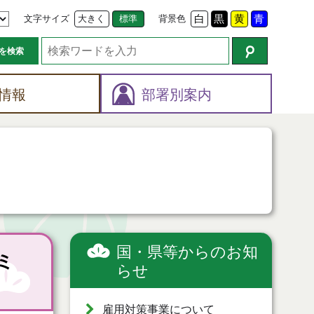
文字サイズ
大きく
標準
背景色
白
黒
黄
青
を検索
情報
部署別案内
国・県等からのお知
ミ
らせ
雇用対策事業について