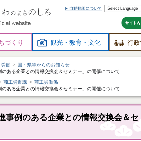
自動翻訳について
本
文
へ
サイト内
ちづくり
観光・
教育・
文化
行政
・労働
国・県等からのお知らせ
例のある企業との情報交換会＆セミナー」の開催について
商工労働課
商工労働係
例のある企業との情報交換会＆セミナー」の開催について
進事例のある企業との情報交換会＆セ