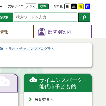
文字サイズ
大きく
標準
背景色
白
黒
黄
青
を検索
情報
部署別案内
館
ラボ・チャレンジプログラム
サイエンスパーク・
能代市子ども館
教育委員会