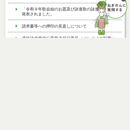
「令和９年歌会始のお題及び詠進歌の詠進要領」が
発表されました。
請求書等への押印の見直しについて
適格請求書発行事業者登録番号（インボイス制度）
について
令和７年度 能代市福祉概要
令和６年度 能代市福祉概要
令和５年度 能代市福祉概要
令和４年度 能代市福祉概要
海外旅行・出張の前には「たびレジ」への登録を！
能代市公衆無線ＬＡＮアクセスポイント（フリース
ポット）