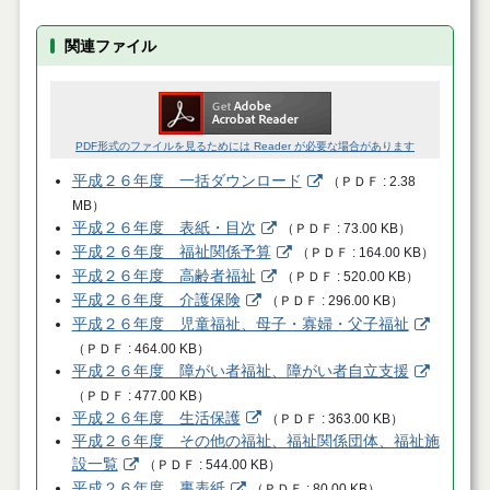
関連ファイル
PDF形式のファイルを見るためには Reader が必要な場合があります
平成２６年度 一括ダウンロード
（
ＰＤＦ
2.38
MB
）
平成２６年度 表紙・目次
（
ＰＤＦ
73.00 KB
）
平成２６年度 福祉関係予算
（
ＰＤＦ
164.00 KB
）
平成２６年度 高齢者福祉
（
ＰＤＦ
520.00 KB
）
平成２６年度 介護保険
（
ＰＤＦ
296.00 KB
）
平成２６年度 児童福祉、母子・寡婦・父子福祉
（
ＰＤＦ
464.00 KB
）
平成２６年度 障がい者福祉、障がい者自立支援
（
ＰＤＦ
477.00 KB
）
平成２６年度 生活保護
（
ＰＤＦ
363.00 KB
）
平成２６年度 その他の福祉、福祉関係団体、福祉施
設一覧
（
ＰＤＦ
544.00 KB
）
平成２６年度 裏表紙
（
ＰＤＦ
80.00 KB
）