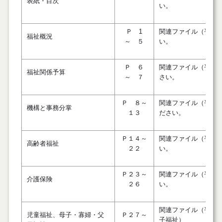
表紙・目次
い。
Ｐ 1
関連ファイル（平成
福祉概況
～ ５
い。
Ｐ ６
関連ファイル（平成
福祉関係予算
～ ７
さい。
Ｐ ８～
関連ファイル（平成
機構と事務分掌
１３
ださい。
Ｐ１４～
関連ファイル（平成
高齢者福祉
２２
い。
Ｐ２３～
関連ファイル（平成
介護保険
２６
い。
関連ファイル（平成
児童福祉、母子・寡婦・父
Ｐ２７～
子福祉）