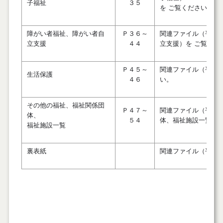
子福祉
３５
を ご覧ください。
障がい者福祉、障がい者自
Ｐ３６～
関連ファイル（平成
立支援
４４
立支援）を ご覧くだ
Ｐ４５～
関連ファイル（平成
生活保護
４６
い。
その他の福祉、福祉関係団
Ｐ４７～
関連ファイル（平成
体、
５４
体、福祉施設一覧）
福祉施設一覧
裏表紙
関連ファイル（平成