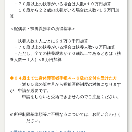
・７０歳以上の扶養がいる場合は人数×１０万円加算
・１６歳から２２歳の扶養がいる場合は人数×１５万円加
算
＜配偶者・扶養義務者の所得基準＞
・扶養人数１人ごとに２１万３千円加算
・７０歳以上の扶養がいる場合は扶養人数×６万円加算
・ただし、全ての扶養親族が７０歳以上であるときは（扶
養人数ー１人）×６万円加算
◆６４歳までに身体障害者手帳４～６級の交付を受けた方
・満６５歳の誕生月から福祉医療制度の対象になります
が、申請が必要です。
申請をしないと受給できませんのでご注意ください。
※所得制限基準額等ご不明な点については、お問い合わせく
ださい。