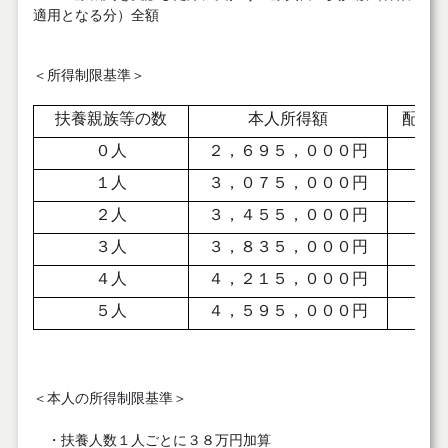
適用となる分）全額
＜所得制限基準＞
扶養親族等の数
本人所得額
配偶
０人
２，６９５，０００円
７
１人
３，０７５，０００円
７
２人
３，４５５，０００円
７
３人
３，８３５，０００円
８
４人
４，２１５，０００円
８
５人
４，５９５，０００円
８
＜本人の所得制限基準＞
・扶養人数１人ごとに３８万円加算