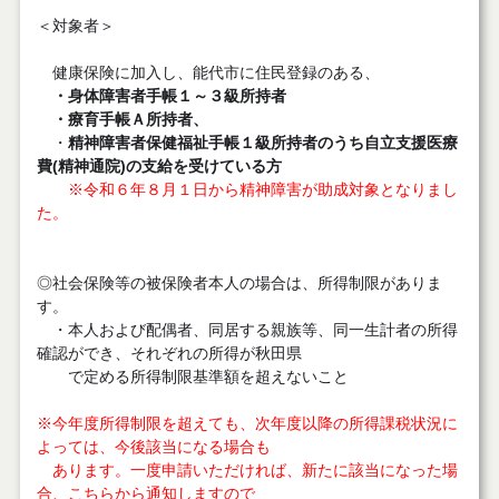
＜対象者＞
健康保険に加入し、能代市に住民登録のある、
・身体障害者手帳１～３級所持者
・
療育手帳Ａ所持者、
・
精神障害者保健福祉手帳１級所持者のうち自立支援医療
費(精神通院)の支給を受けている方
※
令和６年８月１日から精神障害が助成対象となりまし
た。
◎社会保険等の被保険者本人の場合は、所得制限がありま
す。
・本人および配偶者、同居する親族等、同一生計者の所得
確認ができ、それぞれの所得が秋田県
で定める所得制限基準額を超えないこと
※今年度所得制限を超えても、次年度以降の所得課税状況に
よっては、今後該当になる場合も
あります。一度申請いただければ、新たに該当になった場
合、こちらから通知しますので