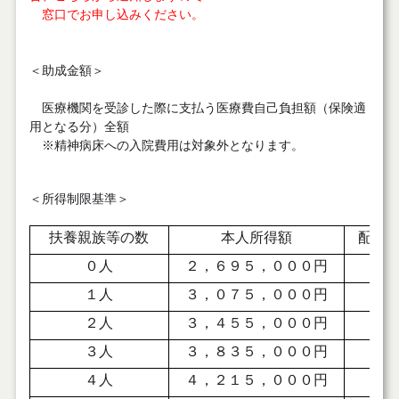
窓口でお申し込みください。
＜助成金額＞
医療機関を受診した際に支払う医療費自己負担額（保険適
用となる分）全額
※精神病床への入院費用は対象外となります。
＜所得制限基準＞
扶養親族等の数
本人所得額
配偶
０人
２，６９５，０００円
７
１人
３，０７５，０００円
７
２人
３，４５５，０００円
７
３人
３，８３５，０００円
８
４人
４，２１５，０００円
８