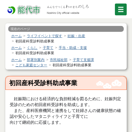
現在のページ
ホーム
ライフイベントで探す
妊娠・出産
初回産科受診料助成事業
ホーム
くらし
子育て
手当・助成・支援
初回産科受診料助成事業
ホーム
部署別案内
市民福祉部
子育て支援課
こども家庭センター
初回産科受診料助成事業
初回産科受診料助成事業
妊娠期における経済的な負担軽減を図るために、妊娠判定
受診のための初回産科受診料を助成します。
また、産科医療機関と連携をして妊婦さんの健康状態の確
認や安心したマタニティライフと子育てに
向けて継続的に応援します。