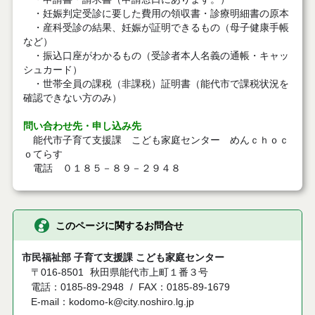
・妊娠判定受診に要した費用の領収書・診療明細書の原本
・産科受診の結果、妊娠が証明できるもの（母子健康手帳
など）
・振込口座がわかるもの（受診者本人名義の通帳・キャッ
シュカード）
・世帯全員の課税（非課税）証明書（能代市で課税状況を
確認できない方のみ）
問い合わせ先・申し込み先
能代市子育て支援課 こども家庭センター めんｃｈｏｃ
ｏてらす
電話 ０１８５－８９－２９４８
このページに関するお問合せ
市民福祉部 子育て支援課 こども家庭センター
〒016-8501
秋田県能代市上町１番３号
電話：0185-89-2948
FAX：0185-89-1679
E-mail：kodomo-k@city.noshiro.lg.jp