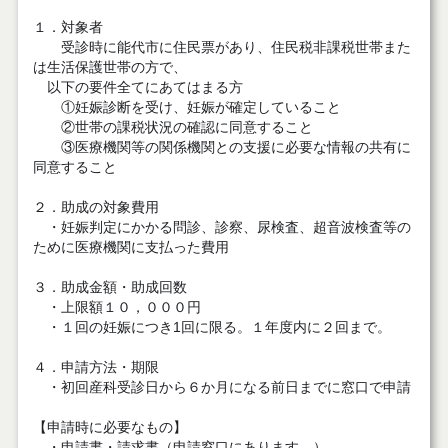
１．対象者
受診時に能代市に住民票があり、住民税非課税世帯また
は生活保護世帯の方で、
以下の要件全てにあてはまる方
①妊娠診断を受け、妊娠が確定していること
②世帯の課税状況の確認に同意すること
③医療機関等の関係機関との支援に必要な情報の共有に
同意すること
２．助成の対象費用
・妊娠判定にかかる問診、診察、尿検査、超音波検査等の
ために医療機関に支払った費用
３．助成金額・助成回数
・上限額１０，０００円
・１回の妊娠につき1回に限る。１年度内に２回まで。
４．申請方法・期限
・初回産科受診日から６か月になる前日までに窓口で申請
【申請時に必要なもの】
・申請書・請求書（申請窓口にあります。）