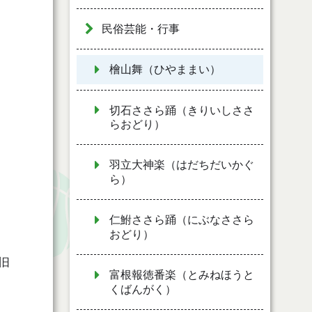
民俗芸能・行事
檜山舞（ひやままい）
切石ささら踊（きりいしささ
らおどり）
羽立大神楽（はだちだいかぐ
ら）
仁鮒ささら踊（にぶなささら
おどり）
旧
富根報徳番楽（とみねほうと
くばんがく）