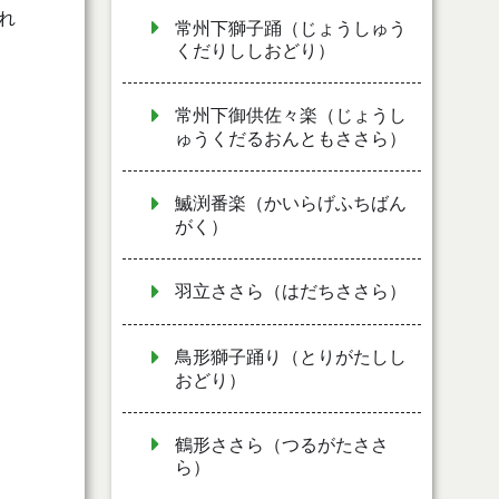
れ
常州下獅子踊（じょうしゅう
くだりししおどり）
常州下御供佐々楽（じょうし
ゅうくだるおんともささら）
鰄渕番楽（かいらげふちばん
がく）
羽立ささら（はだちささら）
鳥形獅子踊り（とりがたしし
おどり）
鶴形ささら（つるがたささ
ら）