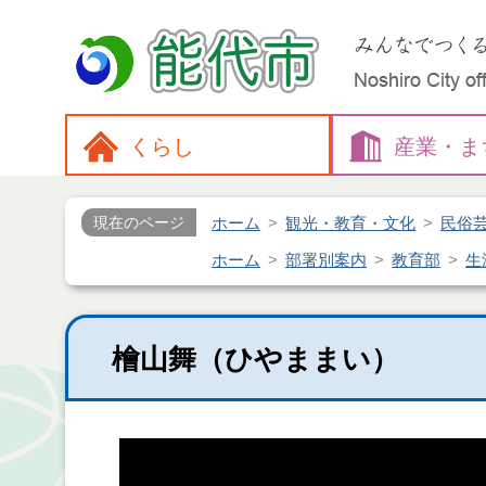
くらし
産業・
ま
ホーム
観光・教育・文化
民俗
現在のページ
ホーム
部署別案内
教育部
生
檜山舞（ひやままい）