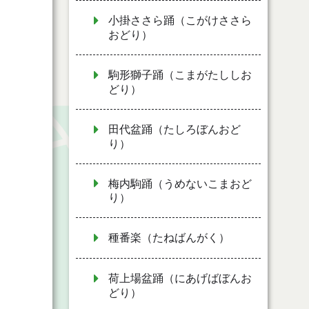
小掛ささら踊（こがけささら
おどり）
駒形獅子踊（こまがたししお
どり）
田代盆踊（たしろぼんおど
り）
梅内駒踊（うめないこまおど
り）
種番楽（たねばんがく）
荷上場盆踊（にあげばぼんお
どり）