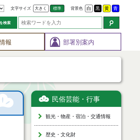
文字サイズ
大きく
標準
背景色
白
黒
黄
青
を検索
情報
部署別案内
民俗芸能・行事
観光・物産・宿泊・交通情報
歴史・文化財