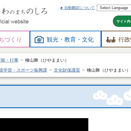
自動翻訳について
本
文
へ
サイト内
ちづくり
観光・
教育・
文化
行政
芸能・行事
檜山舞（ひやままい）
涯学習・スポーツ振興課
文化財保護室
檜山舞（ひやままい）