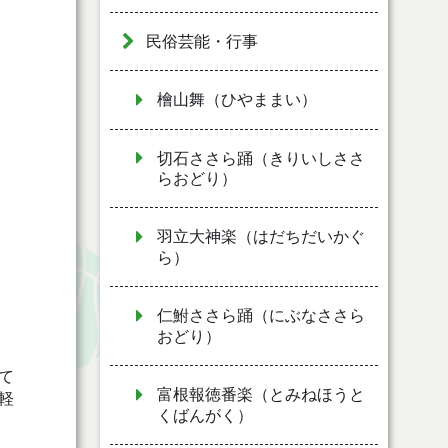
民俗芸能・行事
檜山舞（ひやままい）
切石ささら踊（きりいしささ
らおどり）
羽立大神楽（はだちだいかぐ
ら）
仁鮒ささら踊（にぶなささら
おどり）
て
富根報徳番楽（とみねほうと
軽
くばんがく）