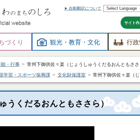
自動翻訳について
本
文
へ
サイト内
ちづくり
観光・
教育・
文化
行政
芸能・行事
常州下御供佐々楽（じょうしゅうくだるおんともささ
涯学習・スポーツ振興課
文化財保護室
常州下御供佐々楽（じ
しゅうくだるおんともささら）