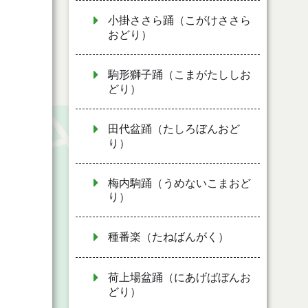
小掛ささら踊（こがけささら
おどり）
駒形獅子踊（こまがたししお
どり）
田代盆踊（たしろぼんおど
り）
梅内駒踊（うめないこまおど
り）
種番楽（たねばんがく）
荷上場盆踊（にあげばぼんお
どり）