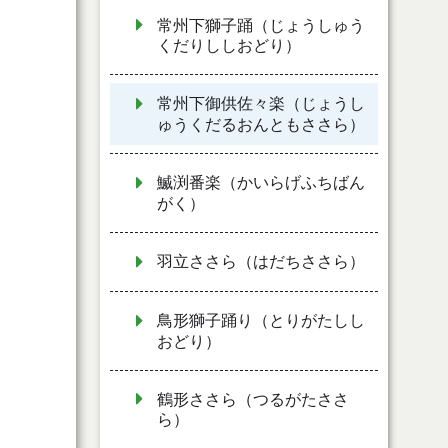
常州下獅子踊（じょうしゅう
くだりししおどり）
常州下御供佐々楽（じょうし
ゅうくだるおんともささら）
鰄渕番楽（かいらげふちばん
がく）
羽立ささら（はだちささら）
鳥形獅子踊り（とりがたしし
おどり）
鶴形ささら（つるがたささ
ら）