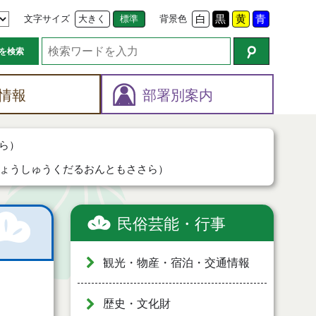
文字サイズ
大きく
標準
背景色
白
黒
黄
青
を検索
情報
部署別案内
ら）
ょうしゅうくだるおんともささら）
民俗芸能・行事
観光・物産・宿泊・交通情報
歴史・文化財