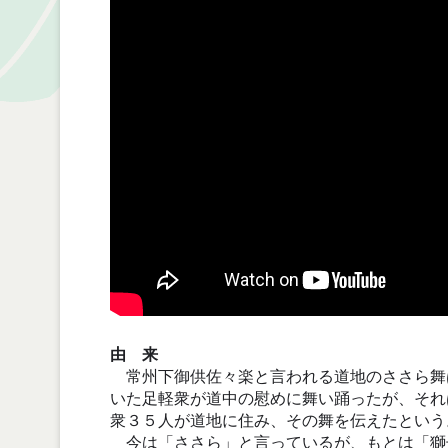
由 来
常州下御供佐々楽と言われる道地のささら舞
いた足軽衆が道中の慰めに舞い踊ったが、それ
衆３５人が道地に住み、その舞を伝えたという
今は「ささら」と言っているが、もとは「獅