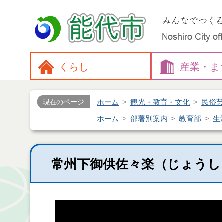
くらし
産業・
ま
ホーム
観光・教育・文化
民俗
現在のページ
ホーム
部署別案内
教育部
生
常州下御供佐々楽（じょう