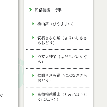
民俗芸能・行事
檜山舞（ひやままい）
切石ささら踊（きりいしささ
らおどり）
羽立大神楽（はだちだいかぐ
ら）
仁鮒ささら踊（にぶなささら
おどり）
富根報徳番楽（とみねほうと
が
くばんがく）