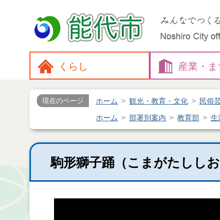
くらし
産業・
ま
ホーム
観光・教育・文化
民俗
現在のページ
ホーム
部署別案内
教育部
生
駒形獅子踊（こまがたしし