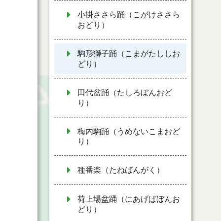
小掛ささら踊（こがけささら
おどり）
駒形獅子踊（こまがたししお
どり）
田代盆踊（たしろぼんおど
り）
梅内駒踊（うめないこまおど
り）
種番楽（たねばんがく）
荷上場盆踊（にあげばぼんお
どり）