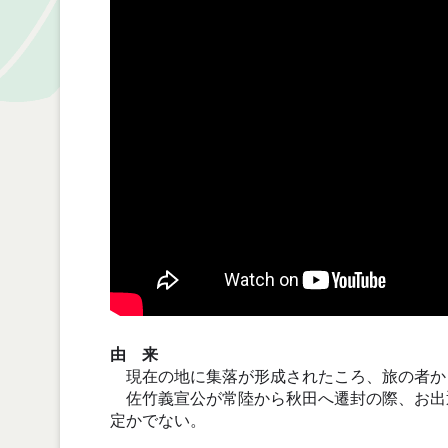
由 来
現在の地に集落が形成されたころ、旅の者か
佐竹義宣公が常陸から秋田へ遷封の際、お出
定かでない。