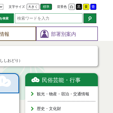
文字サイズ
大きく
標準
背景色
白
黒
黄
青
を検索
情報
部署別案内
ししおどり）
民俗芸能・行事
観光・物産・宿泊・交通情報
歴史・文化財