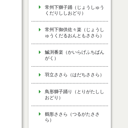
常州下獅子踊（じょうしゅう
くだりししおどり）
常州下御供佐々楽（じょうし
ゅうくだるおんともささら）
鰄渕番楽（かいらげふちばん
がく）
羽立ささら（はだちささら）
鳥形獅子踊り（とりがたしし
おどり）
鶴形ささら（つるがたささ
ら）