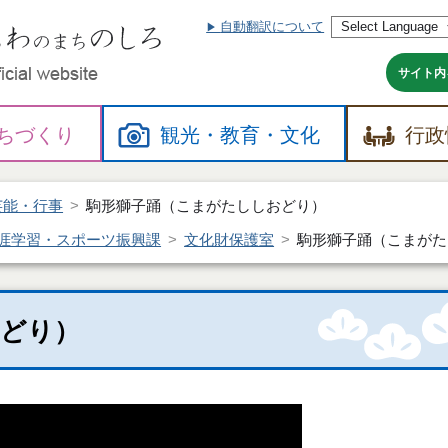
自動翻訳について
本
文
へ
サイト内
ちづくり
観光・
教育・
文化
行政
芸能・行事
駒形獅子踊（こまがたししおどり）
涯学習・スポーツ振興課
文化財保護室
駒形獅子踊（こまがた
おどり）