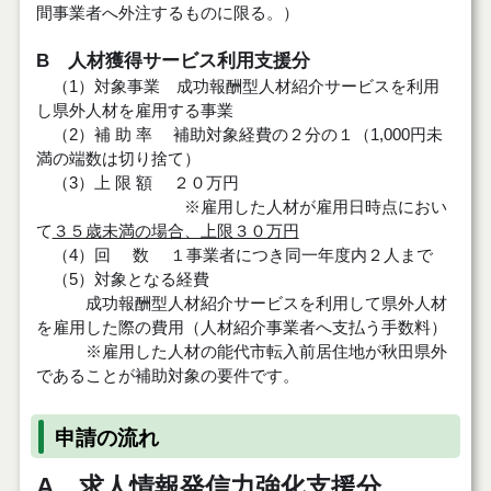
間事業者へ外注するものに限る。）
B 人材獲得サービス利用支援分
（1）対象事業 成功報酬型人材紹介サービスを利用
し県外人材を雇用する事業
（2）補 助 率 補助対象経費の２分の１（1,000円未
満の端数は切り捨て）
（3）上 限 額 ２０万円
※雇用した人材が雇用日時点におい
て
３５歳未満の場合、上限３０万円
（4）回 数 １事業者につき同一年度内２人まで
（5）対象となる経費
成功報酬型人材紹介サービスを利用して県外人材
を雇用した際の費用（人材紹介事業者へ支払う手数料）
※雇用した人材の能代市転入前居住地が秋田県外
であることが補助対象の要件です。
申請の流れ
A 求人情報発信力強化支援分