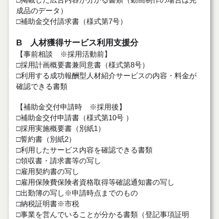
成品のデータ）
□補助金交付請求書（様式第7号）
B 人材獲得サービス利用支援分
【事前相談 ※採用活動前】
□採用計画概要書兼同意書（様式第8号）
□利用する成功報酬型人材紹介サービスの内容・料金が
確認できる書類
【補助金交付申請時 ※採用後】
□補助金交付申請書（様式第10号 ）
□採用実施概要書（別紙1）
□誓約書（別紙2）
□利用したサービス内容を確認できる書類
□領収書・請求書等の写し
□雇用契約書の写し
□雇用保険費保険者資格取得等確認通知書の写し
□出勤簿の写し※申請時点までのもの
□納税証明書※市税
□事業を営んでいることが分かる書類（登記事項証明