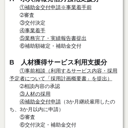
①補助金交付申請※事業着手前
➁審査
③交付決定
④事業着手
⑤業務完了・実績報告書提出
⑥補助額確定・補助金交付
B 人材獲得サービス利用支援分
①事前相談（利用するサービス内容・採用
予定者について「採用計画概要書」を提出）
➁相談内容の承認
③人材の採用
④補助金交付申請
（3か月継続雇用したの
ち、3か月以内に申請）
⑤審査
⑥交付決定・補助金交付