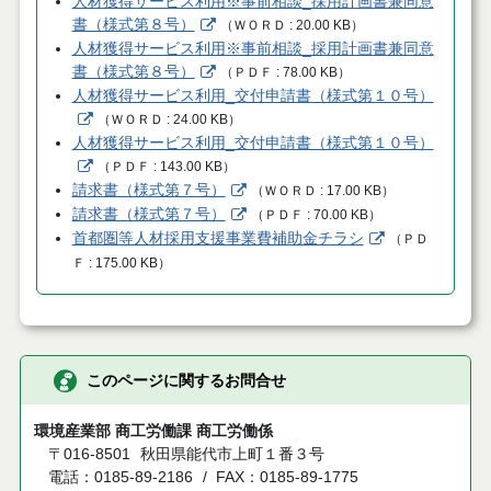
人材獲得サービス利用※事前相談_採用計画書兼同意
書（様式第８号）
（
ＷＯＲＤ
20.00 KB
）
人材獲得サービス利用※事前相談_採用計画書兼同意
書（様式第８号）
（
ＰＤＦ
78.00 KB
）
人材獲得サービス利用_交付申請書（様式第１０号）
（
ＷＯＲＤ
24.00 KB
）
人材獲得サービス利用_交付申請書（様式第１０号）
（
ＰＤＦ
143.00 KB
）
請求書（様式第７号）
（
ＷＯＲＤ
17.00 KB
）
請求書（様式第７号）
（
ＰＤＦ
70.00 KB
）
首都圏等人材採用支援事業費補助金チラシ
（
ＰＤ
Ｆ
175.00 KB
）
このページに関するお問合せ
環境産業部 商工労働課 商工労働係
〒016-8501
秋田県能代市上町１番３号
電話：0185-89-2186
FAX：0185-89-1775