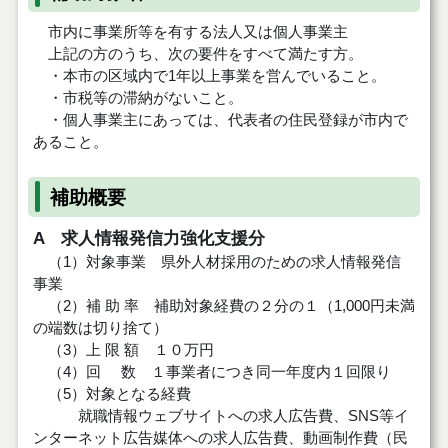
市内に事業所等を有する法人又は個人事業主
上記の方のうち、次の要件をすべて満たす方。
・本市の区域内で1年以上事業を営んでいること。
・市税等の滞納がないこと。
・個人事業主にあっては、代表者の住民登録が市内で
あること。
補助概要
A 求人情報発信力強化支援分
（1）
対象事業 県外人材採用のための求人情報発信
事業
（2）補 助 率 補助対象経費の２分の１（1,000円未満
の端数は切り捨て）
（3）上 限 額 １０万円
（4）回 数 １事業者につき同一年度内１回限り
（5）対象となる経費
就職情報ウェブサイトへの求人広告費、SNS等イ
ンターネット広告媒体への求人広告費、動画制作費（民