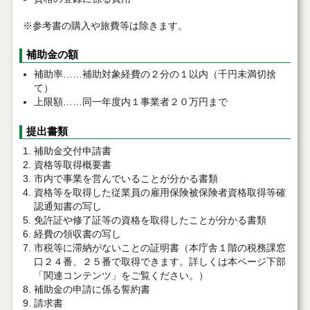
※参考書の購入や旅費等は除きます。
補助金の額
補助率……補助対象経費の２分の１以内（千円未満切捨
て）
上限額……同一年度内１事業者２０万円まで
提出書類
補助金交付申請書
資格等取得概要書
市内で事業を営んでいることが分かる書類
資格等を取得した従業員の雇用保険被保険者資格取得等確
認通知書の写し
免許証や修了証等の資格を取得したことが分かる書類
経費の領収書の写し
市税等に滞納がないことの証明書（本庁舎１階の税務課窓
口２４番、２５番で取得できます。詳しくは本ページ下部
「関連コンテンツ」をご覧ください。）
補助金の申請に係る誓約書
請求書