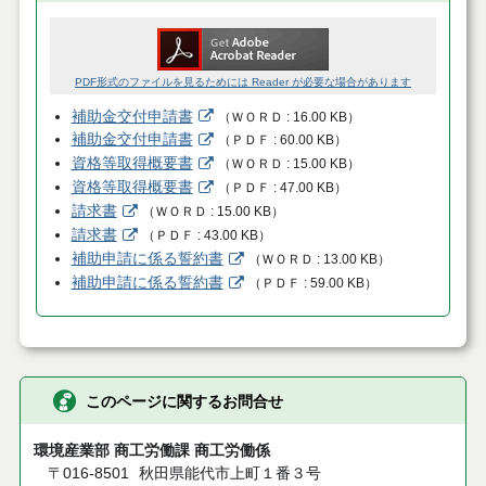
PDF形式のファイルを見るためには Reader が必要な場合があります
補助金交付申請書
（
ＷＯＲＤ
16.00 KB
）
補助金交付申請書
（
ＰＤＦ
60.00 KB
）
資格等取得概要書
（
ＷＯＲＤ
15.00 KB
）
資格等取得概要書
（
ＰＤＦ
47.00 KB
）
請求書
（
ＷＯＲＤ
15.00 KB
）
請求書
（
ＰＤＦ
43.00 KB
）
補助申請に係る誓約書
（
ＷＯＲＤ
13.00 KB
）
補助申請に係る誓約書
（
ＰＤＦ
59.00 KB
）
このページに関するお問合せ
環境産業部 商工労働課 商工労働係
〒016-8501
秋田県能代市上町１番３号