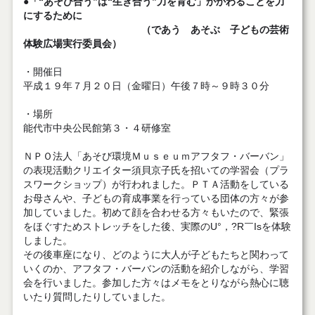
●「“あそび合う”は“生き合う”力を育む」かかわることを力
にするために
（であう あそぶ 子どもの芸術
体験広場実行委員会）
・開催日
平成１９年７月２０日（金曜日）午後７時～９時３０分
・場所
能代市中央公民館第３・４研修室
ＮＰＯ法人「あそび環境Ｍｕｓｅｕｍアフタフ・バーバン」
の表現活動クリエイター須貝京子氏を招いての学習会（プラ
スワークショップ）が行われました。ＰＴＡ活動をしている
お母さんや、子どもの育成事業を行っている団体の方々が参
加していました。初めて顔を合わせる方々もいたので、緊張
をほぐすためストレッチをした後、実際のU°，?R￣Isを体験
しました。
その後車座になり、どのように大人が子どもたちと関わって
いくのか、アフタフ・バーバンの活動を紹介しながら、学習
会を行いました。参加した方々はメモをとりながら熱心に聴
いたり質問したりしていました。