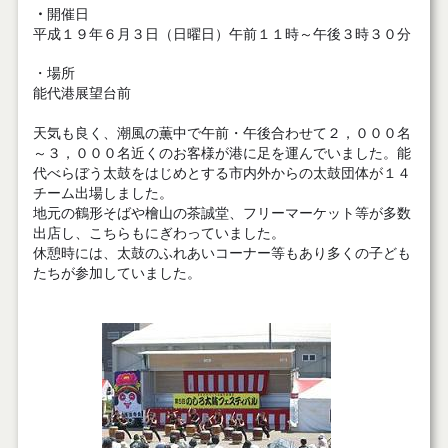
・
開催日
平成１９年６月３日（日曜日）午前１１時～午後３時３０分
・場所
能代港展望台前
天気も良く、潮風の薫中で午前・午後合わせて２，０００名
～３，０００名近くのお客様が港に足を運んでいました。能
代べらぼう太鼓をはじめとする市内外からの太鼓団体が１４
チーム出場しました。
地元の鶴形そばや檜山の茶誠堂、フリーマーケット等が多数
出店し、こちらもにぎわっていました。
休憩時には、太鼓のふれあいコーナー等もあり多くの子ども
たちが参加していました。