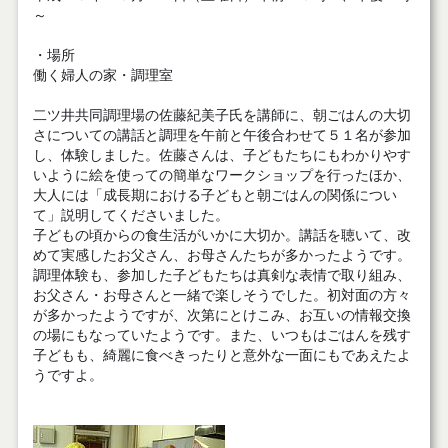
～
・場所
働く婦人の家・調理室
二ツ井共同調理場の佐藤紀美子氏を講師に、朝ごはんの大切
さについての講話と調理を午前と午後合わせて５１名が参加
し、体験しました。佐藤さんは、子どもたちにもわかりやす
いように絵を使っての簡単なワークショップを行ったほか、
大人には「成長期における子どもと朝ごはんの関係につい
て」説明してくださいました。
子どもの頃からの食生活がいかに大切か。講話を聴いて、改
めて実感したお父さん、お母さんたちが多かったようです。
調理体験も、参加した子どもたちは真剣な表情で取り組み、
お父さん・お母さんと一緒で楽しそうでした。初対面の方々
が多かったようですが、次第にとけこみ、お互いの情報交換
の場にもなっていたようです。また、いつもはごはんを残す
子どもも、綺麗に食べきったりと意外な一面にもであえたよ
うですよ。