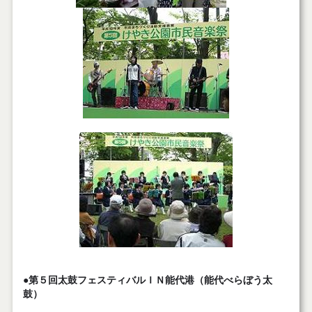
●第５回太鼓フェスティバルＩＮ能代港（能代べらぼう太
鼓）