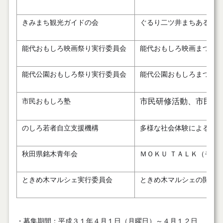
きみまち観光ガイドの会
ぐるり二ツ井まちあるき
能代おもしろ映画祭り実行委員会
能代おもしろ映画まつり
能代公園おもしろ祭り実行委員会
能代公園おもしろまつり
市民研修活動、市民ま
市民おもしろ塾
のしろ若者自立支援機構
多様な社会体験による子
秋田県銘木青年会
ＭＯＫＵ ＴＡＬＫ（モク 
ときめ木マルシェ実行委員会
ときめ木マルシェの開催
・募集期間：平成３１年４月１日（月曜日）～４月１２日