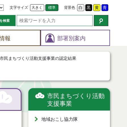
文字サイズ
大きく
標準
背景色
白
黒
黄
青
を検索
情報
部署別案内
市民まちづくり活動支援事業の認定結果
市民まちづくり活動
支援事業
地域おこし協力隊