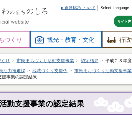
自動翻訳について
本
文
へ
サイト内
ちづくり
観光・
教育・
文化
行政
づくり
市民まちづくり活動支援事業
認定結果
平成２３年度
民活力推進課
地域づくり支援係
市民まちづくり活動支援事業
支援事業の認定結果
活動支援事業の認定結果