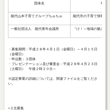
団体名
事業
能代山本子育てグループちゅちゅ
能代市の子育て情報ホ
一般社団法人 能代青年会議所
『け！～地域の魅力た
・募集期間：平成２８年４月１日（金曜日）～４月１５日
（金曜日）
・申込数：３団体
・プレゼンテーション及び審査会：平成２８年４月２３日
（土曜日） 午後２時２０分～
※認定事業の詳細については、関連ファイルをご覧くださ
い。
○２次募集