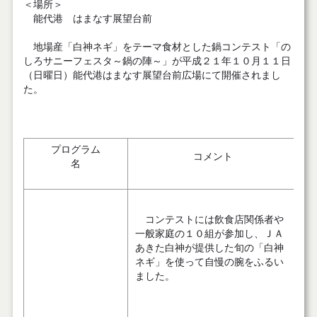
＜場所＞
能代港 はまなす展望台前
地場産「白神ネギ」をテーマ食材とした鍋コンテスト「の
しろサニーフェスタ～鍋の陣～」が平成２１年１０月１１日
（日曜日）能代港はまなす展望台前広場にて開催されまし
た。
プログラム
コメント
名
コンテストには飲食店関係者や
一般家庭の１０組が参加し、ＪＡ
あきた白神が提供した旬の「白神
ネギ」を使って自慢の腕をふるい
ました。