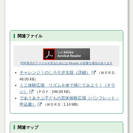
関連ファイル
PDF形式のファイルを見るためには Reader が必要な場合があります
チャレンジ！のしろ七夕太鼓（詳細）
（
ＷＯＲＤ
46.00 KB
）
ミニ体験広場 リズムを体で感じてみよう！（チラ
シ）
（
ＰＤＦ
196.00 KB
）
であうあそぶ子どもの芸術体験広場（パンフレット・
申込書）
（
ＷＯＲＤ
1.14 MB
）
関連マップ