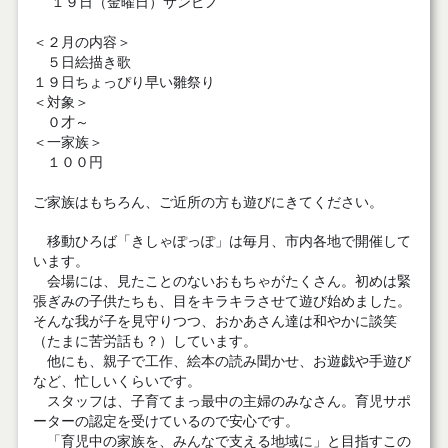
１９日（金曜日）サンピノ
＜２月の内容＞
５日絵描き歌
１９日ちょっぴり早い雛祭り
＜対象＞
０才～
＜一家族＞
１００円
ご家族はもちろん、ご近所の方も遊びにきてください。
移動ひろば「きしゃぽっぽ」は毎月、市内各地で開催して
います。
会場には、見たことのないおもちゃがたくさん。初めは緊
張ぎみの子供たちも、目をキラキラさせて遊び始めました。
そんな我が子を見守りつつ、おかあさん達は和やかに談笑
（たまに苦労話も？）しています。
他にも、親子で工作、絵本の読み聞かせ、お遊戯や手遊び
など、忙しいくらいです。
スタッフは、子育てまっ最中の主婦のみなさん。育児サポ
ーターの認定を受けているので安心です。
「育児中の家族を、みんなで支える地域に」と目指すこの