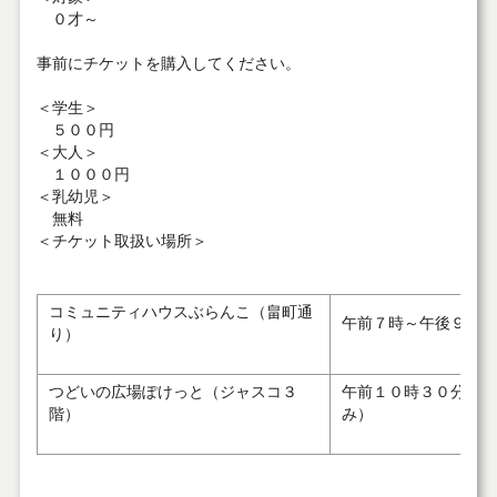
０才～
事前にチケットを購入してください。
＜学生＞
５００円
＜大人＞
１０００円
＜乳幼児＞
無料
＜チケット取扱い場所＞
コミュニティハウスぶらんこ（畠町通
午前７時～午後９時（
り）
つどいの広場ぽけっと（ジャスコ３
午前１０時３０分～午
階）
み）