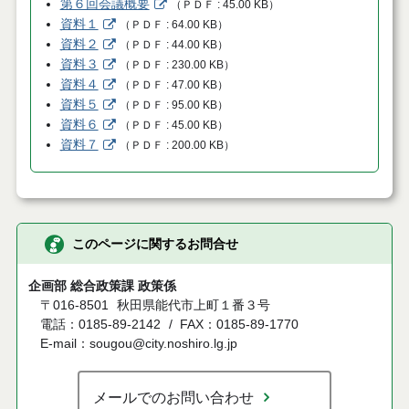
第６回会議概要
（
ＰＤＦ
45.00 KB
）
資料１
（
ＰＤＦ
64.00 KB
）
資料２
（
ＰＤＦ
44.00 KB
）
資料３
（
ＰＤＦ
230.00 KB
）
資料４
（
ＰＤＦ
47.00 KB
）
資料５
（
ＰＤＦ
95.00 KB
）
資料６
（
ＰＤＦ
45.00 KB
）
資料７
（
ＰＤＦ
200.00 KB
）
このページに関するお問合せ
企画部 総合政策課 政策係
〒016-8501
秋田県能代市上町１番３号
電話：0185-89-2142
FAX：0185-89-1770
E-mail：sougou@city.noshiro.lg.jp
メールでのお問い合わせ