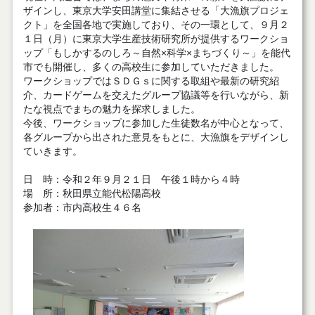
ザインし、東京大学安田講堂に集結させる「大漁旗プロジェ
クト」を全国各地で実施しており、その一環として、９月２
１日（月）に東京大学生産技術研究所が提供するワークショ
ップ「もしかするのしろ～自然×科学×まちづくり～」を能代
市でも開催し、多くの高校生に参加していただきました。
ワークショップではＳＤＧｓに関する取組や最新の研究紹
介、カードゲームを交えたグループ協議等を行いながら、新
たな視点でまちの魅力を探求しました。
今後、ワークショップに参加した生徒数名が中心となって、
各グループから出された意見をもとに、大漁旗をデザインし
ていきます。
日 時：令和２年９月２１日 午後１時から４時
場 所：秋田県立能代松陽高校
参加者：市内高校生４６名