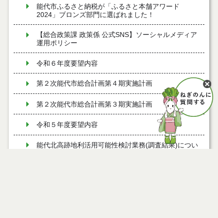
能代市ふるさと納税が「ふるさと本舗アワード
2024」ブロンズ部門に選ばれました！
【総合政策課 政策係 公式SNS】ソーシャルメディア
運用ポリシー
令和６年度要望内容
第２次能代市総合計画第４期実施計画
第２次能代市総合計画第３期実施計画
令和５年度要望内容
能代北高跡地利活用可能性検討業務(調査結果)につい
て
秋田県SDGsパートナー登録制度
SDGｓ（持続可能な開発目標）について
令和4年度第１回能代市総合計画市民協働会議