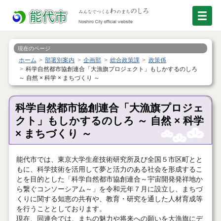
現在のページ
ホーム
部署別案内
企画部
総合政策課
政策係
科学自然都市協創連合「大漁旗プロジェクト」もしかするのしろ
～ 自然 × 科学 × まちづくり ～
科学自然都市協創連合「大漁旗プロジェ
クト」もしかするのしろ ～ 自然 × 科学
× まちづくり ～
能代市では、東京大学生産技術研究所及び全国５市区町とと
もに、科学技術を活用して夢と活力のある社会を形成するこ
とを目的とした「科学自然都市協創連合～宇宙開発発祥地か
ら繋ぐコンソーシアム～」を令和元年７月に設立し、まちづ
くりに関する知恵の共有や、教育・研究を通した人材育成等
を行うこととしております。
現在、同連合では、まちの魅力や将来への願いを大漁旗にデ