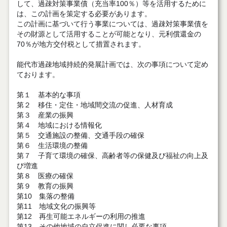
して、過疎対策事業債（充当率
100
％）等を活用するために
は、この計画を策定する必要があります。
この計画に基づいて行う事業については、過疎対策事業債を
その財源として活用することが可能となり、元利償還金の
70
％が地方交付税として措置されます。
能代市過疎地域持続的発展計画では、次の事項について定め
ております。
第
１ 基本的な事項
第２ 移住・定住・地域間交流の促進、人材育成
第３ 産業の振興
第４ 地域における情報化
第５ 交通施設の整備、交通手段の確保
第６ 生活環境の整備
第７ 子育て環境の確保、高齢者等の保健及び福祉の向上及
び増進
第８ 医療の確保
第９ 教育の振興
第10 集落の整備
第11 地域文化の振興等
第12 再生可能エネルギーの利用の推進
第13 その他地域の自立促進に関し必要な事項