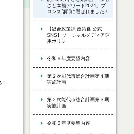
さと本舗アワード2024」ブ
ロンズ部門に選ばれました！
【総合政策課 政策係 公式
SNS】ソーシャルメディア運
用ポリシー
令和６年度要望内容
第２次能代市総合計画第４期
実施計画
るこ
第２次能代市総合計画第３期
実施計画
令和５年度要望内容