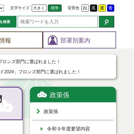
文字サイズ
大きく
標準
背景色
白
黒
黄
青
を検索
情報
部署別案内
」ブロンズ部門に選ばれました！
2024」ブロンズ部門に選ばれました！
政策係
門
政策係
令和９年度要望内容