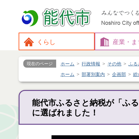
くらし
産業・
ま
ホーム
行政情報
その他
ふる
現在のページ
ホーム
部署別案内
企画部
総
能代市ふるさと納税が「ふる
に選ばれました！