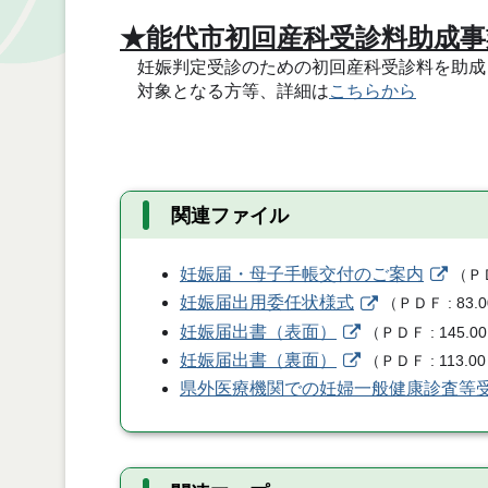
★能代市初回産科受診料助成事
妊娠判定受診のための初回産科受診料を助成
対象となる方等、詳細は
こちらから
関連ファイル
妊娠届・母子手帳交付のご案内
（
Ｐ
妊娠届出用委任状様式
（
ＰＤＦ
83.
妊娠届出書（表面）
（
ＰＤＦ
145.00
妊娠届出書（裏面）
（
ＰＤＦ
113.00
県外医療機関での妊婦一般健康診査等