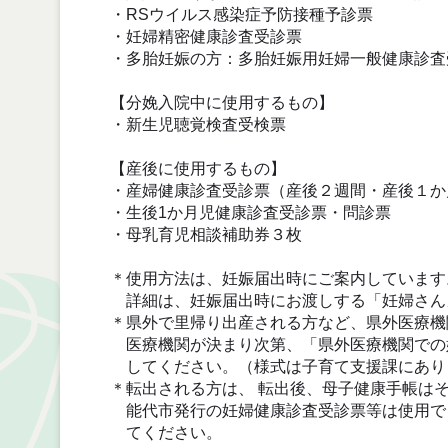
・RSウイルス感染症予防接種予診票
・妊婦精密健康診査受診票
・多胎妊娠の方：多胎妊娠用妊婦一般健康診
【分娩入院中に使用するもの】
・新生児聴覚検査受検票
【産後に使用するもの】
・産婦健康診査受診票（産後２週間・産後１か
・生後1か月児健康診査受診票・問診票
・母乳育児相談補助券３枚
＊使用方法は、妊娠届出時にご案内しています
詳細は、妊娠届出時にお渡しする「妊婦さん
＊県外で里帰り出産される方など、県外医療機
医療機関が決まり次第、「県外医療機関での
してください。（様式は子育て支援課にあり
＊転出される方は、 転出後、母子健康手帳は
能代市発行の妊婦健康診査受診票等は使用で
てください。