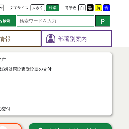
文字サイズ
大きく
標準
背景色
白
黒
黄
青
を検索
情報
部署別案内
交付
妊婦健康診査受診票の交付
の交付