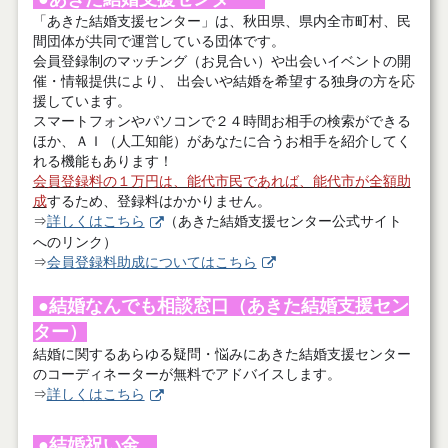
「あきた結婚支援センター」は、秋田県、県内全市町村、民
間団体が共同で運営している団体です。
会員登録制のマッチング（お見合い）や出会いイベントの開
催・情報提供により、 出会いや結婚を希望する独身の方を応
援しています。
スマートフォンやパソコンで２４時間お相手の検索ができる
ほか、ＡＩ（人工知能）があなたに合うお相手を紹介してく
れる機能もあります！
会員登録料の１万円は、能代市民であれば、能代市が全額助
成
するため、登録料はかかりません。
⇒
詳しくはこちら
（あきた結婚支援センター公式サイト
へのリンク）
⇒
会員登録料助成についてはこちら
●結婚なんでも相談窓口（あきた結婚支援セン
ター）
結婚に関するあらゆる疑問・悩みにあきた結婚支援センター
のコーディネーターが無料でアドバイスします。
⇒
詳しくはこちら
●結婚祝い金