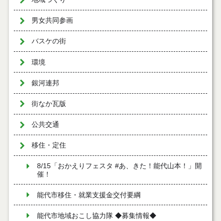
男女共同参画
バスケの街
環境
銀河連邦
街なか瓦版
公共交通
移住・定住
8/15「おかえりフェスタ #あ、きた！能代山本！」開
催！
能代市移住・就業支援金交付要綱
能代市地域おこし協力隊 ◆募集情報◆