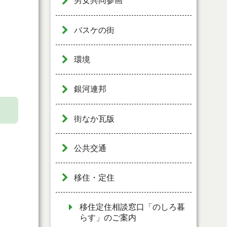
男女共同参画
バスケの街
環境
銀河連邦
街なか瓦版
公共交通
移住・定住
移住定住相談窓口「のしろ暮
らす」のご案内