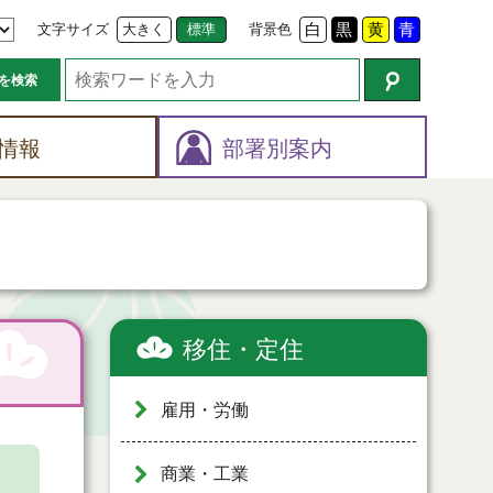
文字サイズ
大きく
標準
背景色
白
黒
黄
青
を検索
情報
部署別案内
移住・定住
雇用・労働
商業・工業