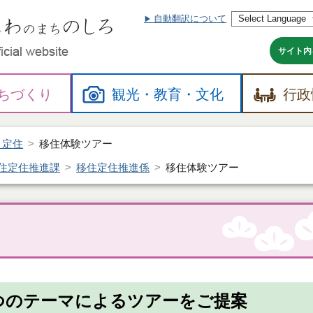
自動翻訳について
本
文
へ
サイト内
ちづくり
観光・
教育・
文化
行政
・定住
移住体験ツアー
住定住推進課
移住定住推進係
移住体験ツアー
つのテーマによるツアーをご提案