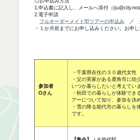
◎お申込み方法
1.申込書に記入し、メールへ添付（iju@city.nosh
2.電子申請
フルオーダーメイド型ツアーの申込み
／
・１か月前までにお申し込みください。お申し
・千葉県在住の３０歳代女性
・父の実家がある鹿角市に幼
参加者
いつか暮らしたいと考えてい
Oさん
・秋田での暮らしが体験でき
アーについて知り、参加を決
・雪の降る能代市の暮らしを
です。
【集合】
ＪＲ能代駅